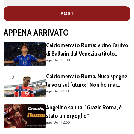
POST
APPENA ARRIVATO
Calciomercato Roma: vicino l'arrivo
di Ballarin dal Venezia a titolo
ago 06, 15:03
definitivo
Calciomercato Roma, Nusa spegne
le voci sul futuro: "Non ho mai
ago 06, 14:11
chiesto di lasciare il Lipsia. I media
possono scrivere quello che
Angelino saluta: "Grazie Roma, è
vogliono"
stato un orgoglio"
ago 06, 12:55