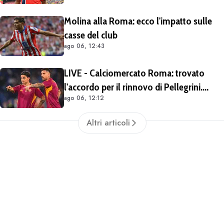
quello che vogliono"
Molina alla Roma: ecco l'impatto sulle
casse del club
ago 06, 12:43
LIVE - Calciomercato Roma: trovato
l'accordo per il rinnovo di Pellegrini.
ago 06, 12:12
Prolungamento di un solo anno
Altri articoli