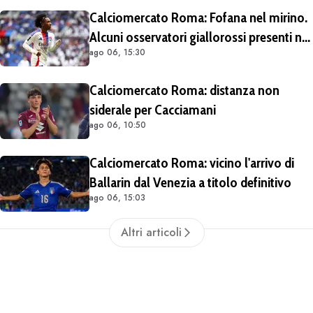
sull'operazione
Calciomercato Roma: Fofana nel mirino.
Alcuni osservatori giallorossi presenti nel
ago 06, 15:30
match di Champions con il Lione
Calciomercato Roma: distanza non
siderale per Cacciamani
ago 06, 10:50
Calciomercato Roma: vicino l'arrivo di
Ballarin dal Venezia a titolo definitivo
ago 06, 15:03
Altri articoli