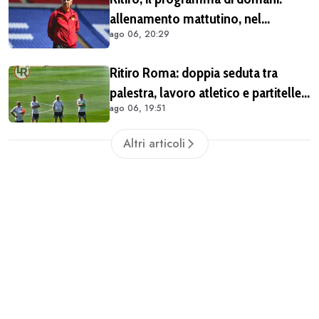
allenamento mattutino, nel
ago 06, 20:29
pomeriggio il trasferimento a
Brighton
Ritiro Roma: doppia seduta tra
palestra, lavoro atletico e partitelle.
ago 06, 19:51
Malen in gruppo
Altri articoli