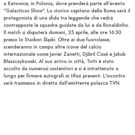
a Katowice, in
Polonia
, dove prenderà parte all'evento
"Galacticos Show". Lo storico capitano della
Roma
sarà il
protagonista di una sfida tra leggende che vedrà
contrapposte le squadre guidate da lui e da
Ronaldinho
.
Il match si disputerà domani, 25 aprile, alle ore 16:30
presso lo
Stadion Śląski
. Oltre ai due fuoriclasse,
scenderanno in campo altre icone del calcio
internazionale come
Javier Zanetti
,
Djibril Cissé
e
Jakub
Błaszczykowski
. Al suo arrivo in città,
Totti
è stato
accolto da numerosi sostenitori e si è intrattenuto a
lungo per firmare autografi ai tifosi presenti. L'incontro
sarà trasmesso in diretta dall'emittente polacca
TVN
.