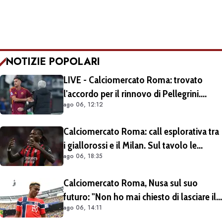
NOTIZIE POPOLARI
LIVE - Calciomercato Roma: trovato
l'accordo per il rinnovo di Pellegrini.
ago 06, 12:12
Prolungamento di un solo anno
Calciomercato Roma: call esplorativa tra
i giallorossi e il Milan. Sul tavolo le
ago 06, 18:35
situazioni di Leao e Soulé
Calciomercato Roma, Nusa sul suo
futuro: "Non ho mai chiesto di lasciare il
ago 06, 14:11
Lipsia". Giallorossi ancora al lavoro