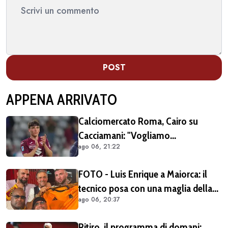
POST
APPENA ARRIVATO
Calciomercato Roma, Cairo su
Cacciamani: "Vogliamo
ago 06, 21:22
assolutamente tenerlo"
FOTO - Luis Enrique a Maiorca: il
tecnico posa con una maglia della
ago 06, 20:37
Roma insieme ai tifosi giallorossi
Ritiro, il programma di domani: