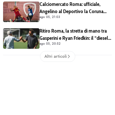
Calciomercato Roma: ufficiale,
Angelino al Deportivo la Coruna
ago 05, 21:03
(COMUNICATO)
Ritiro Roma, la stretta di mano tra
Gasperini e Ryan Friedkin: il “diesel”
ago 05, 20:52
giallorosso ha iniziato a ingranare
Altri articoli