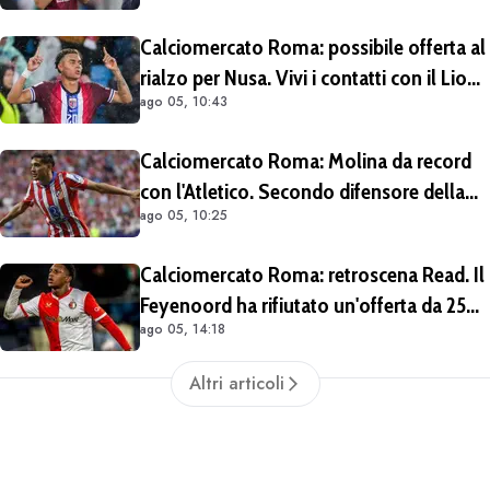
Calciomercato Roma: possibile offerta al
rialzo per Nusa. Vivi i contatti con il Lione
ago 05, 10:43
per Fofana
Calciomercato Roma: Molina da record
con l'Atletico. Secondo difensore della
ago 05, 10:25
Liga per gol e assist nelle ultime 4
stagioni
Calciomercato Roma: retroscena Read. Il
Feyenoord ha rifiutato un'offerta da 25
ago 05, 14:18
milioni di euro più 4 di bonus
Altri articoli