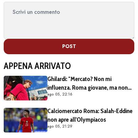
POST
APPENA ARRIVATO
Ghilardi: "Mercato? Non mi
influenza. Roma giovane, ma non
ago 05, 22:16
siamo alle prime armi"
Calciomercato Roma: Salah-Eddine
non apre all'Olympiacos
ago 05, 21:29