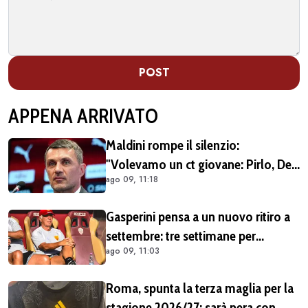
POST
APPENA ARRIVATO
Maldini rompe il silenzio:
"Volevamo un ct giovane: Pirlo, De
ago 09, 11:18
Rossi o Grosso. Poi Malagò mi ha
detto: «Pirlo non si può prendere,
Gasperini pensa a un nuovo ritiro a
decido io il Ct»"
settembre: tre settimane per
ago 09, 11:03
lavorare durante la sosta
Roma, spunta la terza maglia per la
stagione 2026/27: sarà nera con