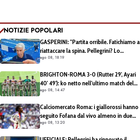
NOTIZIE POPOLARI
GASPERINI: "Partita orribile. Fatichiamo a
riattaccare la spina. Pellegrini? Lo
ago 08, 18:19
rivedremo in campo tra un mese.
Cessioni? Chiedete al CEO"
BRIGHTON-ROMA 3-0 (Rutter 29', Ayari
40' 49'): ko netto nell'ultimo match del
ago 08, 14:47
tour britannico (FOTO e VIDEO)
Calciomercato Roma: i giallorossi hanno
seguito Fofana dal vivo almeno in due
ago 08, 13:20
occasioni. Costa 40/45 milioni
UFFICIALE: Pellegrini ha rinnovato il