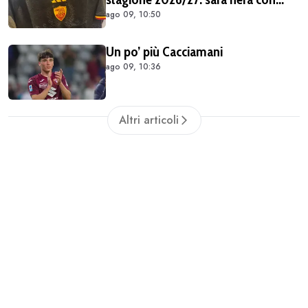
ago 09, 10:50
dettagli giallorossi
Un po’ più Cacciamani
ago 09, 10:36
Altri articoli