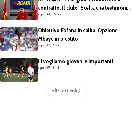
contratto. Il club: "Scelta che testimonia
ago 08, 12:24
condivisione della visione sportiva e dei
valori del progetto romanista"
Obiettivo Fofana in salita. Opzione
Mbaye in prestito
ago 09, 7:59
Li vogliamo giovani e importanti
ago 09, 8:14
Altri articoli