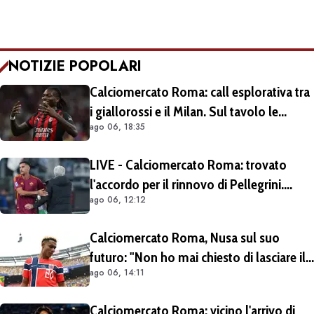
NOTIZIE POPOLARI
Calciomercato Roma: call esplorativa tra
i giallorossi e il Milan. Sul tavolo le
ago 06, 18:35
situazioni di Leao e Soulé
LIVE - Calciomercato Roma: trovato
l'accordo per il rinnovo di Pellegrini.
ago 06, 12:12
Prolungamento di un solo anno
Calciomercato Roma, Nusa sul suo
futuro: "Non ho mai chiesto di lasciare il
ago 06, 14:11
Lipsia". Giallorossi ancora al lavoro
sull'operazione
Calciomercato Roma: vicino l'arrivo di