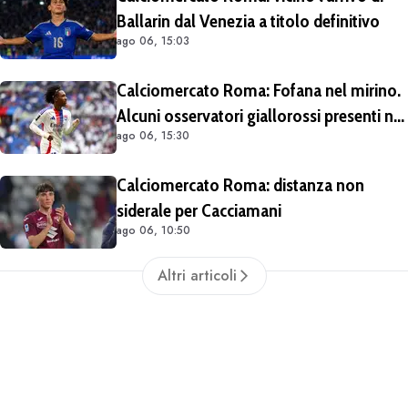
Ballarin dal Venezia a titolo definitivo
ago 06, 15:03
Calciomercato Roma: Fofana nel mirino.
Alcuni osservatori giallorossi presenti nel
ago 06, 15:30
match di Champions con il Lione
Calciomercato Roma: distanza non
siderale per Cacciamani
ago 06, 10:50
Altri articoli