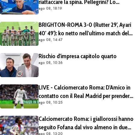
riattaccare la spina. Pellegrini? Lo
ago 08, 18:19
rivedremo in campo tra un mese.
Cessioni? Chiedete al CEO"
BRIGHTON-ROMA 3-0 (Rutter 29', Ayari
40' 49'): ko netto nell'ultimo match del
ago 08, 14:47
tour britannico (FOTO e VIDEO)
Rischio d'impresa capitolo quarto
ago 08, 10:36
LIVE - Calciomercato Roma: D'Amico in
contatto con il Real Madrid per prendere
ago 08, 10:25
Endrick in prestito con diritto di riscatto.
Mezza Premier League sul brasiliano
Calciomercato Roma: i giallorossi hanno
seguito Fofana dal vivo almeno in due
ago 08, 13:20