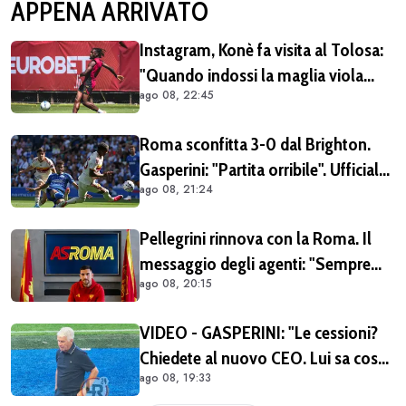
APPENA ARRIVATO
Instagram, Konè fa visita al Tolosa:
"Quando indossi la maglia viola
ago 08, 22:45
diventi parte della famiglia. Era
importante tornare qui" (FOTO E
Roma sconfitta 3-0 dal Brighton.
VIDEO)
Gasperini: "Partita orribile". Ufficiale
ago 08, 21:24
il rinnovo di Pellegrini
Pellegrini rinnova con la Roma. Il
messaggio degli agenti: "Sempre
ago 08, 20:15
orgogliosi di essere al tuo fianco"
(FOTO)
VIDEO - GASPERINI: "Le cessioni?
Chiedete al nuovo CEO. Lui sa cosa
ago 08, 19:33
può fare la Roma"