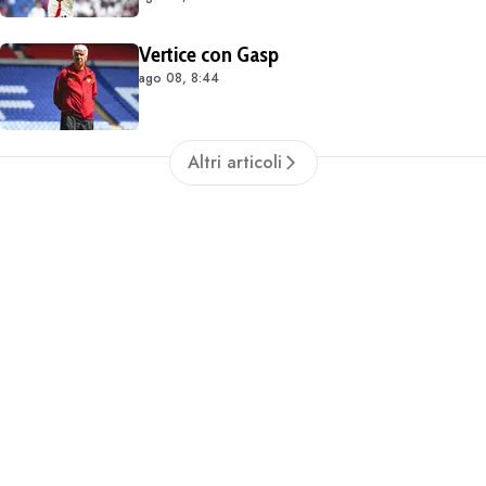
occasioni. Costa 40/45 milioni
Vertice con Gasp
ago 08, 8:44
Altri articoli