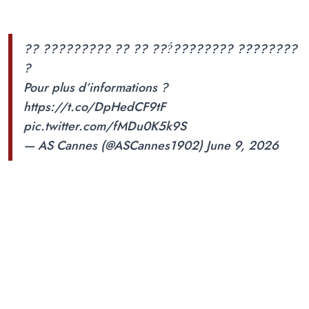
?? ????????? ?? ?? ???́???????? ????????
?
Pour plus d’informations ?
https://t.co/DpHedCF9tF
pic.twitter.com/fMDu0K5k9S
— AS Cannes (@ASCannes1902)
June 9, 2026