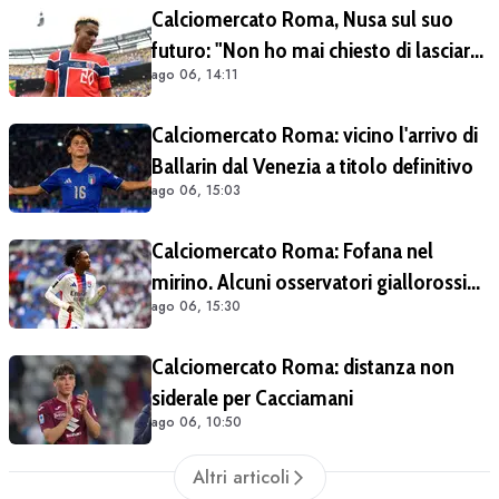
Calciomercato Roma, Nusa sul suo
futuro: "Non ho mai chiesto di lasciare
ago 06, 14:11
il Lipsia". Giallorossi ancora al lavoro
sull'operazione
Calciomercato Roma: vicino l'arrivo di
Ballarin dal Venezia a titolo definitivo
ago 06, 15:03
Calciomercato Roma: Fofana nel
mirino. Alcuni osservatori giallorossi
ago 06, 15:30
presenti nel match di Champions con il
Lione
Calciomercato Roma: distanza non
siderale per Cacciamani
ago 06, 10:50
Altri articoli