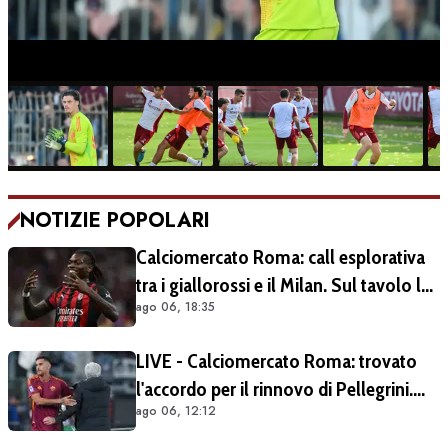
NOTIZIE POPOLARI
Calciomercato Roma: call esplorativa
tra i giallorossi e il Milan. Sul tavolo le
ago 06, 18:35
situazioni di Leao e Soulé
LIVE - Calciomercato Roma: trovato
l'accordo per il rinnovo di Pellegrini.
ago 06, 12:12
Prolungamento di un solo anno