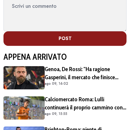
POST
APPENA ARRIVATO
Genoa, De Rossi: "Ha ragione
Gasperini, il mercato che finisce
ago 09, 16:02
dopo l'inizio del campionato è una
cosa stupida"
Calciomercato Roma: Lulli
continuerà il proprio cammino con
ago 09, 15:55
Gasperini
Brighton-Roma: niente di