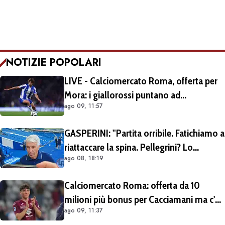
NOTIZIE POPOLARI
LIVE - Calciomercato Roma, offerta per
Mora: i giallorossi puntano ad
ago 09, 11:57
acquistarlo a titolo definitivo.
Operazione voluta da Gasperini
GASPERINI: "Partita orribile. Fatichiamo a
riattaccare la spina. Pellegrini? Lo
ago 08, 18:19
rivedremo in campo tra un mese.
Cessioni? Chiedete al CEO"
Calciomercato Roma: offerta da 10
milioni più bonus per Cacciamani ma c'è
ago 09, 11:37
distanza, interesse anche dell'Inter.