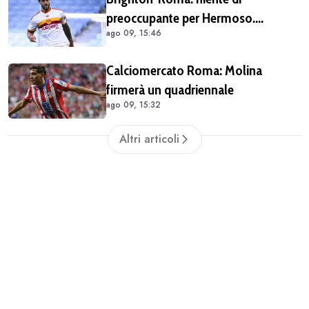
preoccupante per Hermoso.
ago 09, 15:46
Spagnolo atteso regolarmente in
gruppo alla ripresa
Calciomercato Roma: Molina
firmerà un quadriennale
ago 09, 15:32
Altri articoli