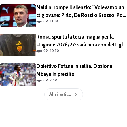
Cherubini vicino al Benevento
Maldini rompe il silenzio: "Volevamo un
ct giovane: Pirlo, De Rossi o Grosso. Poi
ago 09, 11:18
Malagò mi ha detto: «Pirlo non si può
prendere, decido io il Ct»"
Roma, spunta la terza maglia per la
stagione 2026/27: sarà nera con dettagli
ago 09, 10:50
giallorossi
Obiettivo Fofana in salita. Opzione
Mbaye in prestito
ago 09, 7:59
Altri articoli