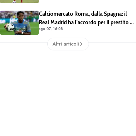
Calciomercato Roma, dalla Spagna: il
Real Madrid ha l'accordo per il prestito di
ago 07, 16:08
Endrick in Premier League
Altri articoli