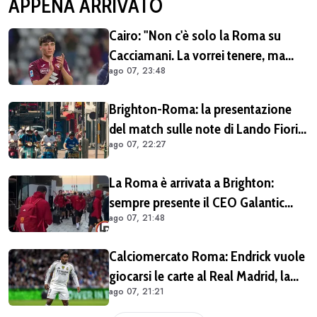
APPENA ARRIVATO
Cairo: "Non c'è solo la Roma su
Cacciamani. La vorrei tenere, ma
ago 07, 23:48
vediamo"
Brighton-Roma: la presentazione
del match sulle note di Lando Fiorini
ago 07, 22:27
(VIDEO)
La Roma è arrivata a Brighton:
sempre presente il CEO Galantic
ago 07, 21:48
(VIDEO)
Calciomercato Roma: Endrick vuole
giocarsi le carte al Real Madrid, la
ago 07, 21:21
pista si complica