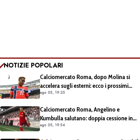
NOTIZIE POPOLARI
Calciomercato Roma, dopo Molina si
accelera sugli esterni: ecco i prossimi
ago 05, 19:25
obiettivi
Calciomercato Roma, Angelino e
Kumbulla salutano: doppia cessione in
ago 05, 19:54
Spagna