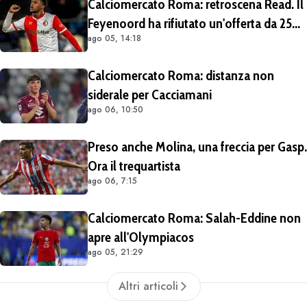
Calciomercato Roma: retroscena Read. Il
Feyenoord ha rifiutato un'offerta da 25
ago 05, 14:18
milioni di euro più 4 di bonus
Calciomercato Roma: distanza non
siderale per Cacciamani
ago 06, 10:50
Preso anche Molina, una freccia per Gasp.
Ora il trequartista
ago 06, 7:15
Calciomercato Roma: Salah-Eddine non
apre all'Olympiacos
ago 05, 21:29
Altri articoli