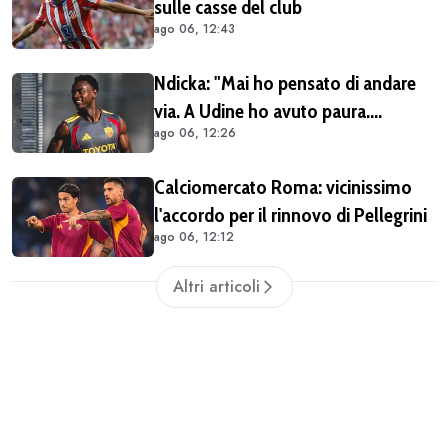
sulle casse del club
ago 06, 12:43
Ndicka: "Mai ho pensato di andare
via. A Udine ho avuto paura.
ago 06, 12:26
Pellegrini? Lo aspettiamo a braccia
aperte"
Calciomercato Roma: vicinissimo
l'accordo per il rinnovo di Pellegrini
ago 06, 12:12
Altri articoli