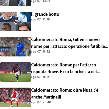
ago 07, 14:04
è emerso dal meeting con la proprietà
Il grande botto
ago 07, 11:39
Calciomercato Roma, Gittens nuovo
nome per l'attacco: operazione fattibile
ago 07, 18:52
solo in prestito
Calciomercato Roma: per l’attacco
rispunta Rowe. Ecco la richiesta del
ago 07, 15:15
Bologna
Calciomercato Roma: oltre Nusa c'è
anche Martinelli
ago 07, 20:40