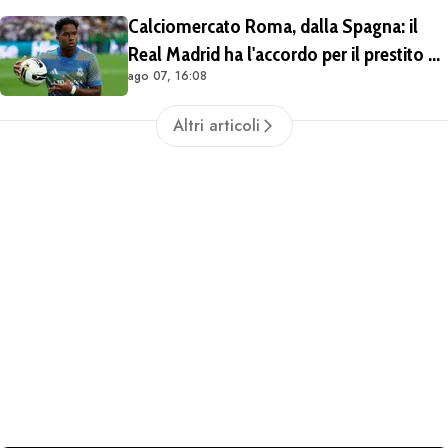
Calciomercato Roma, dalla Spagna: il
Real Madrid ha l'accordo per il prestito di
ago 07, 16:08
Endrick in Premier League
Altri articoli