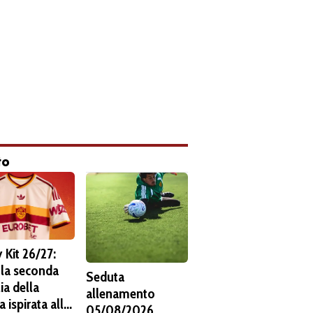
to
 Kit 26/27:
 la seconda
Seduta
ia della
allenamento
 ispirata alla
05/08/2026.