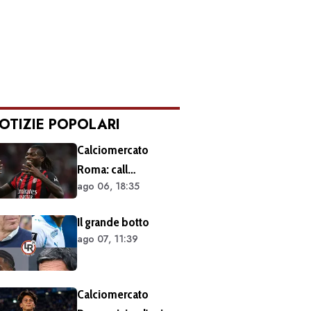
OTIZIE POPOLARI
Calciomercato
Roma: call
ago 06, 18:35
esplorativa tra i
giallorossi e il Milan.
Il grande botto
Sul tavolo le
ago 07, 11:39
situazioni di Leao e
Soulé
Calciomercato