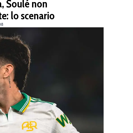
, Soulé non
e: lo scenario
08