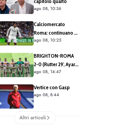
capitolo quarto
ago 08, 10:36
Calciomercato
Roma: continuano i
ago 08, 10:25
contatti per Endrick
BRIGHTON-ROMA
2-0 (Rutter 29', Ayari
ago 08, 14:47
40'): segui in tempo
reale. Fine primo
Vertice con Gasp
tempo (FOTO e
ago 08, 8:44
VIDEO)
Altri articoli