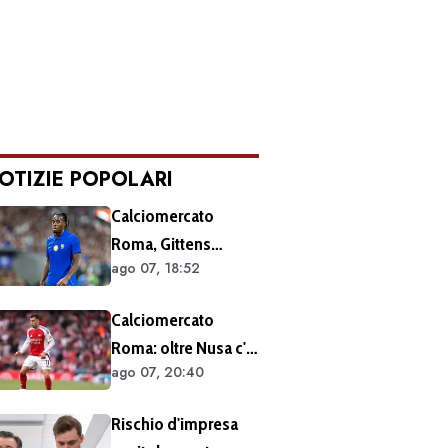
OTIZIE POPOLARI
Calciomercato
Roma, Gittens
ago 07, 18:52
nuovo nome per
l'attacco:
Calciomercato
operazione fattibile
Roma: oltre Nusa c'è
solo in prestito
ago 07, 20:40
anche Martinelli
Rischio d'impresa