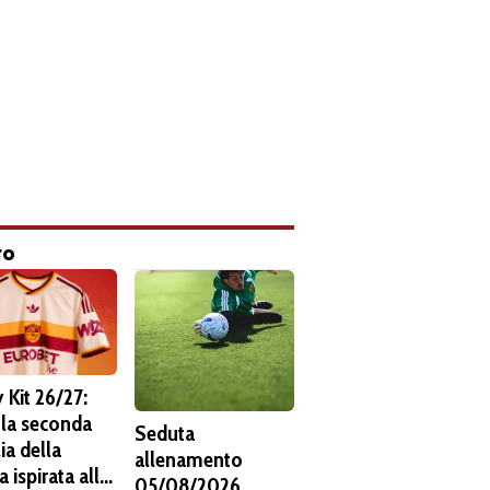
to
 Kit 26/27:
 la seconda
Seduta
ia della
allenamento
 ispirata alla
05/08/2026.