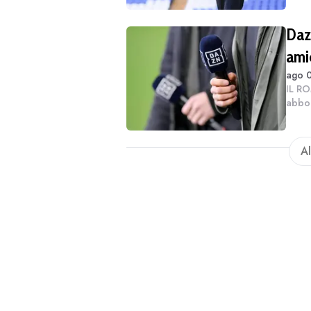
Dazn
ami
ago 0
IL RO
abbon
“rega
per ge
Al