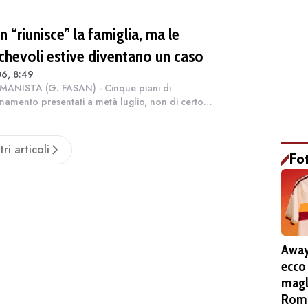
 “riunisce” la famiglia, ma le
chevoli estive diventano un caso
6, 8:49
MANISTA (G. FASAN) - Cinque piani di
amento presentati a metà luglio, non di certo
lati”, anzi con qualche aumento, e diverse modalità
stire al meglio i dispositivi. [...] Il broa...
tri articoli
Fo
Away
ecco
magl
Roma