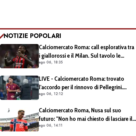
NOTIZIE POPOLARI
Calciomercato Roma: call esplorativa tra
i giallorossi e il Milan. Sul tavolo le
ago 06, 18:35
situazioni di Leao e Soulé
LIVE - Calciomercato Roma: trovato
l'accordo per il rinnovo di Pellegrini.
ago 06, 12:12
Prolungamento di un solo anno
Calciomercato Roma, Nusa sul suo
futuro: "Non ho mai chiesto di lasciare il
ago 06, 14:11
Lipsia". Giallorossi ancora al lavoro
sull'operazione