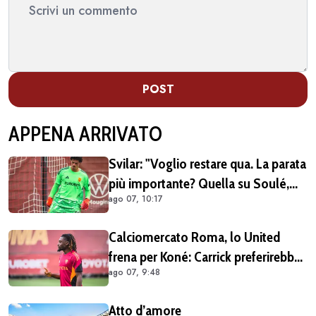
POST
APPENA ARRIVATO
Svilar: "Voglio restare qua. La parata
più importante? Quella su Soulé,
ago 07, 10:17
nel 2014, è stata importante per la
mia carriera"
Calciomercato Roma, lo United
frena per Koné: Carrick preferirebbe
ago 07, 9:48
altri profili
Atto d’amore