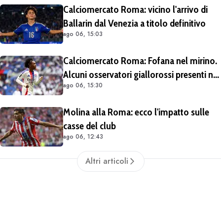
Calciomercato Roma: vicino l'arrivo di
Ballarin dal Venezia a titolo definitivo
ago 06, 15:03
Calciomercato Roma: Fofana nel mirino.
Alcuni osservatori giallorossi presenti nel
ago 06, 15:30
match di Champions con il Lione
Molina alla Roma: ecco l'impatto sulle
casse del club
ago 06, 12:43
Altri articoli