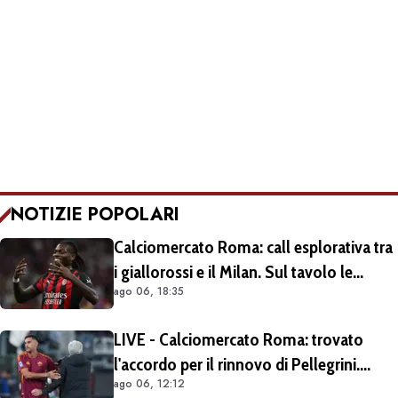
NOTIZIE POPOLARI
Calciomercato Roma: call esplorativa tra
i giallorossi e il Milan. Sul tavolo le
ago 06, 18:35
situazioni di Leao e Soulé
LIVE - Calciomercato Roma: trovato
l'accordo per il rinnovo di Pellegrini.
ago 06, 12:12
Prolungamento di un solo anno