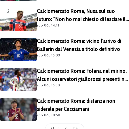
Calciomercato Roma, Nusa sul suo
futuro: "Non ho mai chiesto di lasciare il
ago 06, 14:11
Lipsia". Giallorossi ancora al lavoro
sull'operazione
Calciomercato Roma: vicino l'arrivo di
Ballarin dal Venezia a titolo definitivo
ago 06, 15:03
Calciomercato Roma: Fofana nel mirino.
Alcuni osservatori giallorossi presenti nel
ago 06, 15:30
match di Champions con il Lione
Calciomercato Roma: distanza non
siderale per Cacciamani
ago 06, 10:50