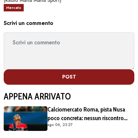
(Radio Manà Manà Sport)
Mercato
Scrivi un commento
POST
APPENA ARRIVATO
Calciomercato Roma, pista Nusa
poco concreta: nessun riscontro
ago 06, 23:27
positivo dal calciatore né dal Lipsia