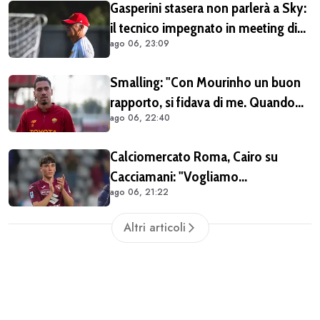
Gasperini stasera non parlerà a Sky:
il tecnico impegnato in meeting di
ago 06, 23:09
mercato
Smalling: "Con Mourinho un buon
rapporto, si fidava di me. Quando
ago 06, 22:40
mi criticò? Mi aveva dato la
mentalità di poter fare tutto, ma
Calciomercato Roma, Cairo su
avevo raggiunto il limite con gli
Cacciamani: "Vogliamo
antidolorifici"
ago 06, 21:22
assolutamente tenerlo". Distanza tra
i club sulla valutazione del
Altri articoli
giocatore