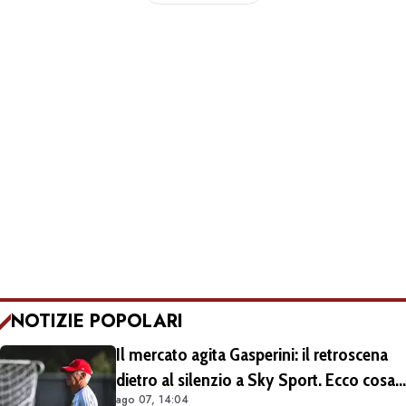
NOTIZIE POPOLARI
Il mercato agita Gasperini: il retroscena
dietro al silenzio a Sky Sport. Ecco cosa
ago 07, 14:04
è emerso dal meeting con la proprietà