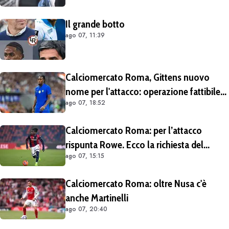
Il grande botto
ago 07, 11:39
Calciomercato Roma, Gittens nuovo
nome per l'attacco: operazione fattibile
ago 07, 18:52
solo in prestito
Calciomercato Roma: per l’attacco
rispunta Rowe. Ecco la richiesta del
ago 07, 15:15
Bologna
Calciomercato Roma: oltre Nusa c'è
anche Martinelli
ago 07, 20:40