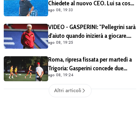
Chiedete al nuovo CEO. Lui sa cosa
ago 08, 19:33
può fare la Roma"
VIDEO - GASPERINI: "Pellegrini sarà
d'aiuto quando inizierà a giocare.
ago 08, 19:25
Starà fuori ancora un mese"
Roma, ripresa fissata per martedì a
Trigoria: Gasperini concede due
ago 08, 19:24
giorni di riposo alla squadra
Altri articoli