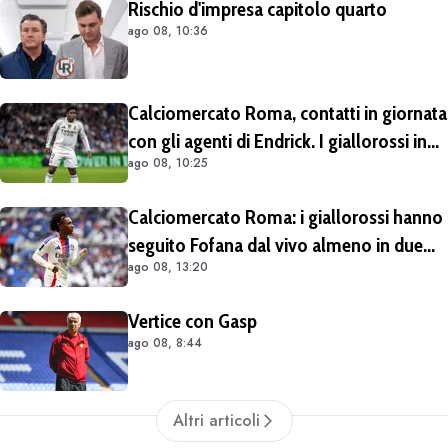
Rischio d'impresa capitolo quarto
ago 08, 10:36
Calciomercato Roma, contatti in giornata
con gli agenti di Endrick. I giallorossi in
ago 08, 10:25
attesa che il Real Madrid apra al prestito.
Dall'Inghilterra: mezza Premier League
Calciomercato Roma: i giallorossi hanno
sul brasiliano
seguito Fofana dal vivo almeno in due
ago 08, 13:20
occasioni. Costa 40/45 milioni
Vertice con Gasp
ago 08, 8:44
Altri articoli