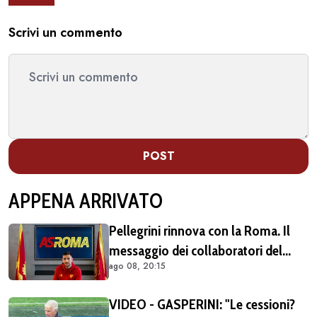
Scrivi un commento
POST
APPENA ARRIVATO
Pellegrini rinnova con la Roma. Il
messaggio dei collaboratori del
ago 08, 20:15
procuratore: "Sempre orgogliosi di
essere al tuo fianco" (FOTO)
VIDEO - GASPERINI: "Le cessioni?