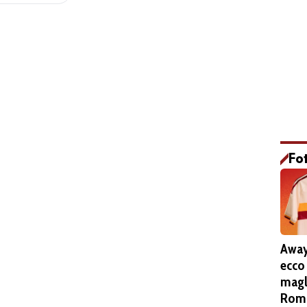
Fo
Away
ecco
magl
Roma