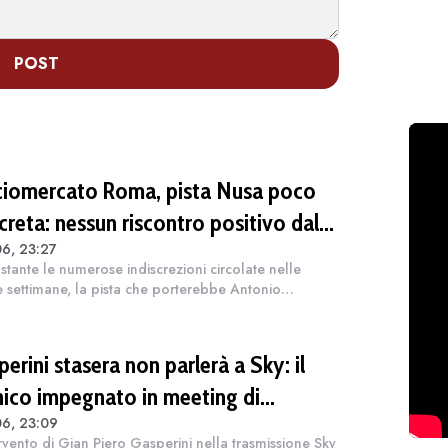
POST
ciomercato Roma, pista Nusa poco
creta: nessun riscontro positivo dal
6, 23:27
iatore né dal Lipsia
tante le numerose indiscrezioni circolate nelle
e settimane, la pista che porterebbe Antonio
alla Roma non presenta al momento elementi di
concretezza. Secondo quanto spiegato da Fabri...
erini stasera non parlerà a Sky: il
nico impegnato in meeting di
06, 23:09
cato
ervento di Gian Piero Gasperini nella trasmissione Sky