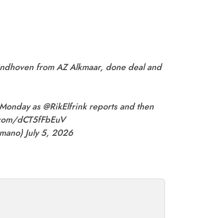
indhoven from AZ Alkmaar, done deal and
n Monday as
@RikElfrink
reports and then
r.com/dCT5fFbEuV
omano)
July 5, 2026