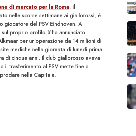
one di mercato per la Roma
. Il
o nelle scorse settimane ai giallorossi, è
vo giocatore del
PSV Eindhoven
. A
e sul proprio profilo
X
ha annunciato
Alkmaar
per un’operazione da 14 milioni di
isite mediche nella giornata di lunedì prima
ta di cinque anni. Il club giallorosso aveva
a il trasferimento al
PSV
mette fine a
pprodare nella Capitale.