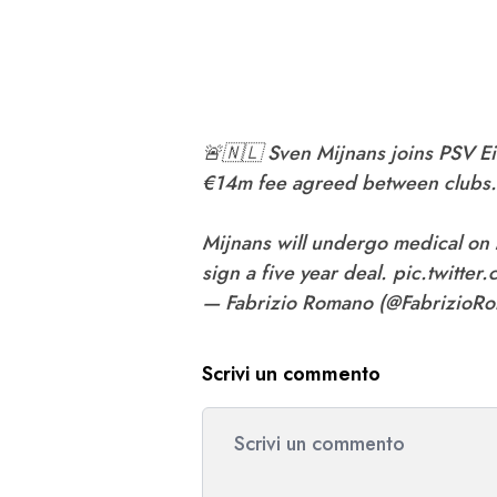
🚨🇳🇱 Sven Mijnans joins PSV E
€14m fee agreed between clubs.
Mijnans will undergo medical o
sign a five year deal.
pic.twitte
— Fabrizio Romano (@FabrizioR
Scrivi un commento