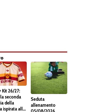
to
 Kit 26/27:
 la seconda
Seduta
ia della
allenamento
 ispirata alla
05/08/2026.