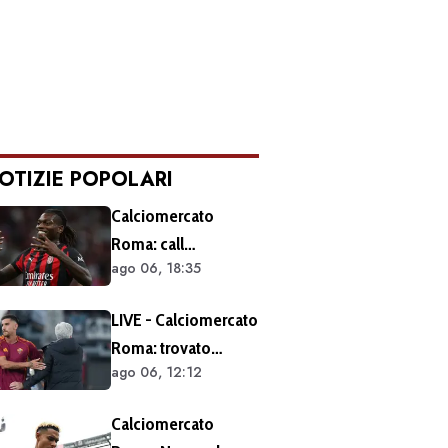
OTIZIE POPOLARI
Calciomercato
Roma: call
ago 06, 18:35
esplorativa tra i
giallorossi e il Milan.
LIVE - Calciomercato
Sul tavolo le
Roma: trovato
situazioni di Leao e
ago 06, 12:12
l'accordo per il
Soulé
rinnovo di Pellegrini.
Calciomercato
Prolungamento di