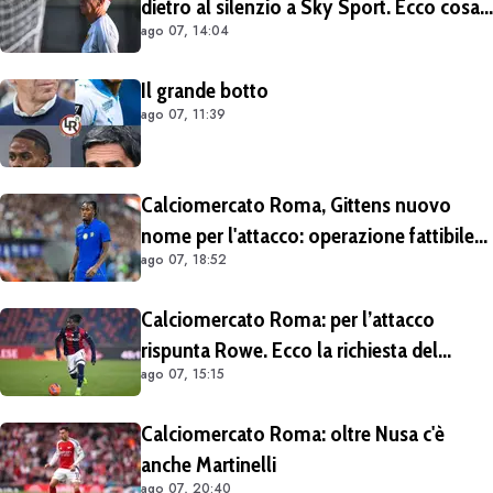
dietro al silenzio a Sky Sport. Ecco cosa
ago 07, 14:04
è emerso dal meeting con la proprietà
Il grande botto
ago 07, 11:39
Calciomercato Roma, Gittens nuovo
nome per l'attacco: operazione fattibile
ago 07, 18:52
solo in prestito
Calciomercato Roma: per l’attacco
rispunta Rowe. Ecco la richiesta del
ago 07, 15:15
Bologna
Calciomercato Roma: oltre Nusa c'è
anche Martinelli
ago 07, 20:40