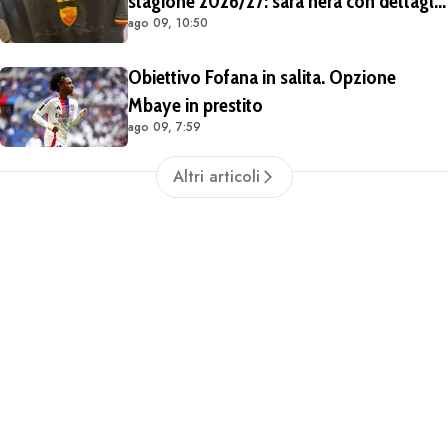
stagione 2026/27: sarà nera con dettagli
ago 09, 10:50
giallorossi
Obiettivo Fofana in salita. Opzione
Mbaye in prestito
ago 09, 7:59
Altri articoli