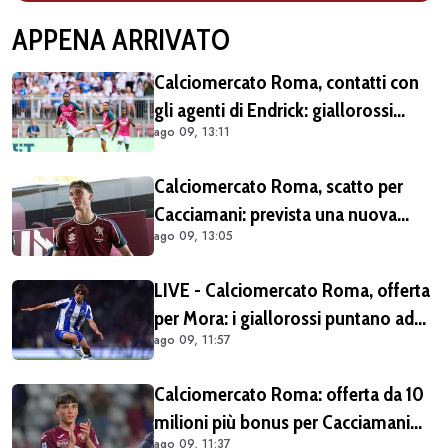
APPENA ARRIVATO
Calciomercato Roma, contatti con
gli agenti di Endrick: giallorossi
ago 09, 13:11
pronti all'affondo in caso di apertura
del Real Madrid
Calciomercato Roma, scatto per
Cacciamani: prevista una nuova
ago 09, 13:05
offerta tra oggi e domani
LIVE - Calciomercato Roma, offerta
per Mora: i giallorossi puntano ad
ago 09, 11:57
acquistarlo a titolo definitivo.
Operazione voluta da Gasperini
Calciomercato Roma: offerta da 10
milioni più bonus per Cacciamani
ago 09, 11:37