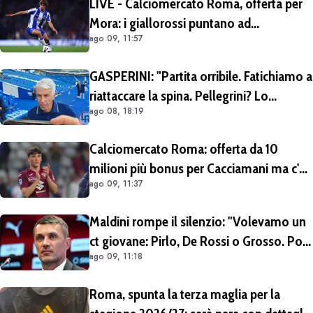
LIVE - Calciomercato Roma, offerta per
Mora: i giallorossi puntano ad
ago 09, 11:57
acquistarlo a titolo definitivo.
Operazione voluta da Gasperini
GASPERINI: "Partita orribile. Fatichiamo a
riattaccare la spina. Pellegrini? Lo
ago 08, 18:19
rivedremo in campo tra un mese.
Cessioni? Chiedete al CEO"
Calciomercato Roma: offerta da 10
milioni più bonus per Cacciamani ma c'è
ago 09, 11:37
distanza, interesse anche dell'Inter.
Cherubini vicino al Benevento
Maldini rompe il silenzio: "Volevamo un
ct giovane: Pirlo, De Rossi o Grosso. Poi
ago 09, 11:18
Malagò mi ha detto: «Pirlo non si può
prendere, decido io il Ct»"
Roma, spunta la terza maglia per la