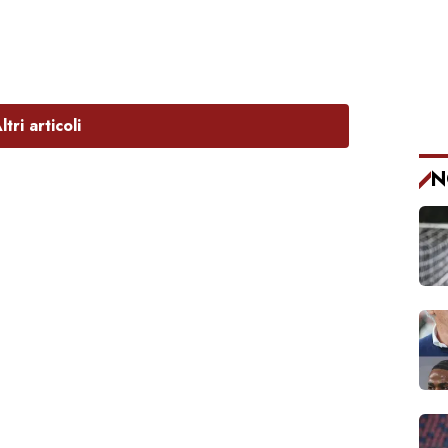
ltri articoli
N