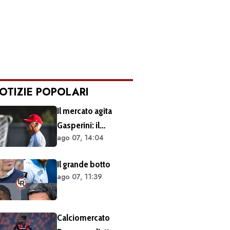
OTIZIE POPOLARI
Il mercato agita
Gasperini: il
ago 07, 14:04
retroscena dietro al
silenzio a Sky Sport.
Il grande botto
Ecco cosa è emerso
ago 07, 11:39
dal meeting con la
proprietà
Calciomercato