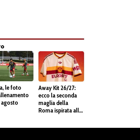
to
, le foto
Away Kit 26/27:
'allenamento
ecco la seconda
6 agosto
maglia della
Roma ispirata alla
Pietas. C'è lo
stemma del 1938