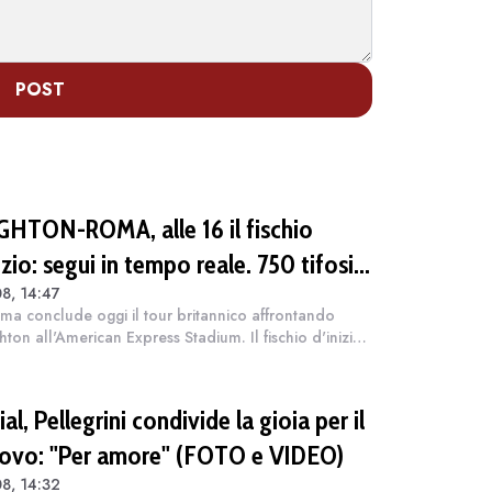
POST
GHTON-ROMA, alle 16 il fischio
izio: segui in tempo reale. 750 tifosi
8, 14:47
eguito dei giallorossi
ma conclude oggi il tour britannico affrontando
ghton all'American Express Stadium. Il fischio d'inizio
 sfida, ultima tappa della preparazione estiva
gno Unito, è fissato per le...
al, Pellegrini condivide la gioia per il
novo: "Per amore" (FOTO e VIDEO)
8, 14:32