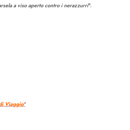
sela a viso aperto contro i nerazzurri
".
di Viaggio
'