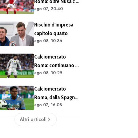
Roma: oltre Nusa c'è
ago 07, 20:40
anche Martinelli
Rischio d'impresa
capitolo quarto
ago 08, 10:36
Calciomercato
Roma: continuano i
ago 08, 10:25
contatti per Endrick
Calciomercato
Roma, dalla Spagna:
ago 07, 16:08
il Real Madrid ha
l'accordo per il
Altri articoli
prestito di Endrick in
Premier League