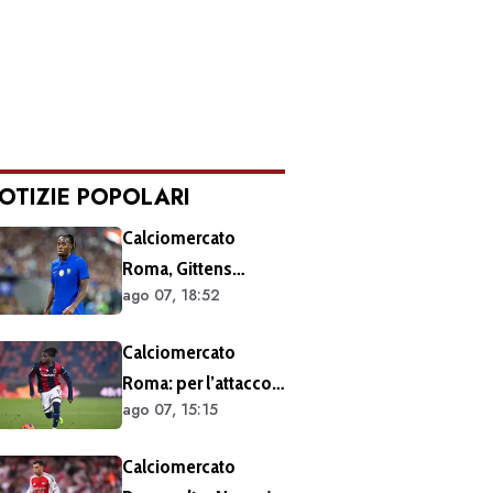
OTIZIE POPOLARI
Calciomercato
Roma, Gittens
ago 07, 18:52
nuovo nome per
l'attacco:
Calciomercato
operazione fattibile
Roma: per l’attacco
solo in prestito
ago 07, 15:15
rispunta Rowe. Ecco
la richiesta del
Calciomercato
Bologna