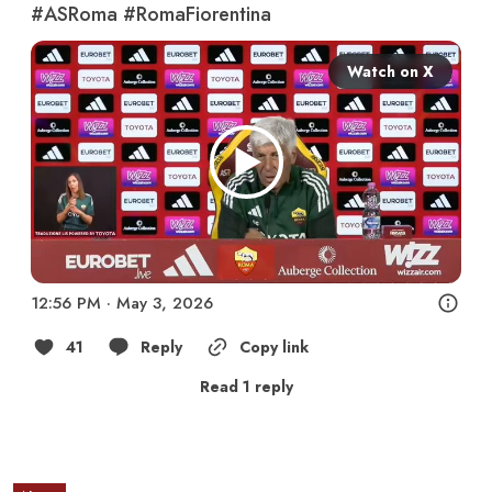
#ASRoma
#RomaFiorentina
Watch on X
12:56 PM · May 3, 2026
41
Reply
Copy link
Read 1 reply