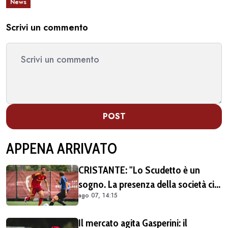
News
Scrivi un commento
POST
APPENA ARRIVATO
CRISTANTE: "Lo Scudetto è un
sogno. La presenza della società ci
ago 07, 14:15
dà una spinta anche sul mercato"
Il mercato agita Gasperini: il