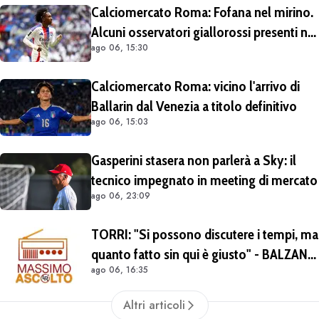
Calciomercato Roma: Fofana nel mirino.
Alcuni osservatori giallorossi presenti nel
ago 06, 15:30
match di Champions con il Lione
Calciomercato Roma: vicino l'arrivo di
Ballarin dal Venezia a titolo definitivo
ago 06, 15:03
Gasperini stasera non parlerà a Sky: il
tecnico impegnato in meeting di mercato
ago 06, 23:09
TORRI: "Si possono discutere i tempi, ma
quanto fatto sin qui è giusto" - BALZANI:
ago 06, 16:35
"Nonostante Castro e Molina il mercato
ad oggi è insufficiente"
Altri articoli