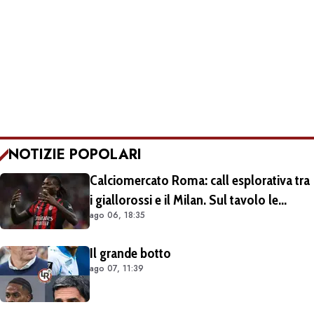
NOTIZIE POPOLARI
Calciomercato Roma: call esplorativa tra
i giallorossi e il Milan. Sul tavolo le
ago 06, 18:35
situazioni di Leao e Soulé
Il grande botto
ago 07, 11:39