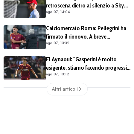
retroscena dietro al silenzio a Sky
ago 07, 14:04
Sport. Ecco cosa è emerso dal
meeting con la proprietà
Calciomercato Roma: Pellegrini ha
firmato il rinnovo. A breve
ago 07, 13:32
l'ufficialità
El Aynaoui: "Gasperini è molto
esigente, stiamo facendo progressi.
ago 07, 13:12
Pellegrini merita il meglio"
Altri articoli