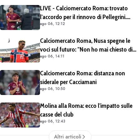
LIVE - Calciomercato Roma: trovato
l'accordo per il rinnovo di Pellegrini.
ago 06, 12:12
Prolungamento di un solo anno
Calciomercato Roma, Nusa spegne le
voci sul futuro: "Non ho mai chiesto di
ago 06, 14:11
lasciare il Lipsia. I media possono scrivere
quello che vogliono"
Calciomercato Roma: distanza non
siderale per Cacciamani
ago 06, 10:50
Molina alla Roma: ecco l'impatto sulle
casse del club
ago 06, 12:43
Altri articoli