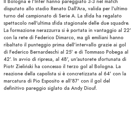
Il
Bologna
e l'
Inter
hanno pareggiato 3-3 nel match
disputato allo stadio
Renato Dall'Ara
, valida per l'ultimo
turno del campionato di
Serie A
. La sfida ha regalato
spettacolo nell'ultima sfida stagionale delle due squadre.
La formazione nerazzurra si è portata in vantaggio al 22'
con la rete di
Federico Dimarco
, ma gli emiliani hanno
ribaltato il punteggio prima dell'intervallo grazie ai gol
di
Federico Bernardeschi
al 25' e di
Tommaso Pobega
al
42'. In avvio di ripresa, al 48', un'autorete sfortunata di
Piotr Zieliński
ha concesso il terzo gol al
Bologna
. La
reazione della capolista si è concretizzata al 64' con la
marcatura di
Pio Esposito
e all'87' con il gol del
definitivo pareggio siglato da
Andy Diouf
.