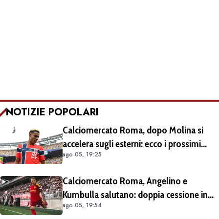
NOTIZIE POPOLARI
Calciomercato Roma, dopo Molina si
accelera sugli esterni: ecco i prossimi
ago 05, 19:25
obiettivi
Calciomercato Roma, Angelino e
Kumbulla salutano: doppia cessione in
ago 05, 19:54
Spagna