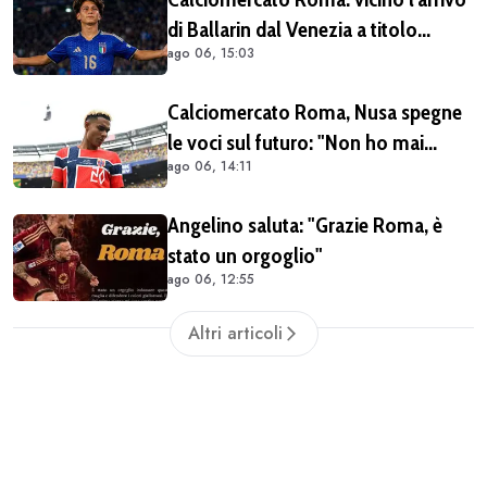
di Ballarin dal Venezia a titolo
ago 06, 15:03
definitivo
Calciomercato Roma, Nusa spegne
le voci sul futuro: "Non ho mai
ago 06, 14:11
chiesto di lasciare il Lipsia. I media
possono scrivere quello che
Angelino saluta: "Grazie Roma, è
vogliono"
stato un orgoglio"
ago 06, 12:55
Altri articoli