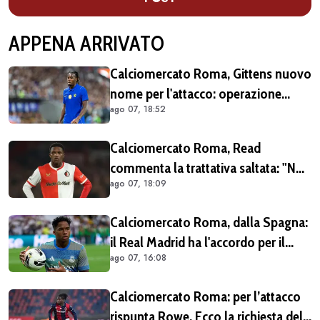
APPENA ARRIVATO
Calciomercato Roma, Gittens nuovo
nome per l'attacco: operazione
ago 07, 18:52
fattibile solo in prestito
Calciomercato Roma, Read
commenta la trattativa saltata: "Non
ago 07, 18:09
dovevo per forza lasciare il
Feyenoord. Giochiamo la
Calciomercato Roma, dalla Spagna:
Champions e ho ancora da imparare
il Real Madrid ha l'accordo per il
qui" (VIDEO)
ago 07, 16:08
prestito di Endrick in Premier League
Calciomercato Roma: per l’attacco
rispunta Rowe. Ecco la richiesta del