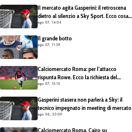
Il mercato agita Gasperini: il retroscena
dietro al silenzio a Sky Sport. Ecco cosa
ago 07, 14:04
è emerso dal meeting con la proprietà
Il grande botto
ago 07, 11:39
Calciomercato Roma: per l’attacco
rispunta Rowe. Ecco la richiesta del
ago 07, 15:15
Bologna
Gasperini stasera non parlerà a Sky: il
tecnico impegnato in meeting di mercato
ago 06, 23:09
Calciomercato Roma, Cairo su