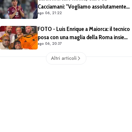
Cacciamani: "Vogliamo assolutamente
ago 06, 21:22
tenerlo". Distanza tra i club sulla
valutazione del giocatore
FOTO - Luis Enrique a Maiorca: il tecnico
posa con una maglia della Roma insieme
ago 06, 20:37
ai tifosi giallorossi
Altri articoli