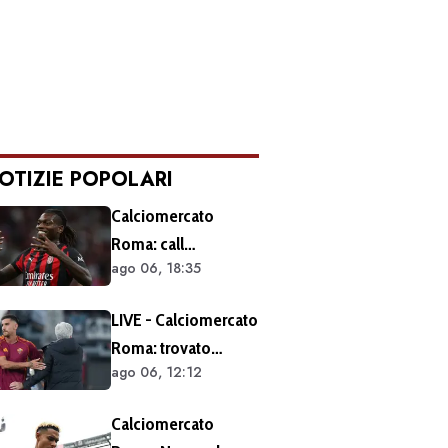
OTIZIE POPOLARI
Calciomercato
Roma: call
ago 06, 18:35
esplorativa tra i
giallorossi e il Milan.
LIVE - Calciomercato
Sul tavolo le
Roma: trovato
situazioni di Leao e
ago 06, 12:12
l'accordo per il
Soulé
rinnovo di Pellegrini.
Calciomercato
Prolungamento di