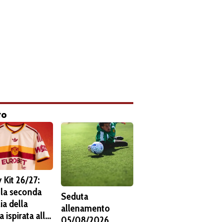
to
 Kit 26/27:
 la seconda
Seduta
ia della
allenamento
 ispirata alla
05/08/2026.