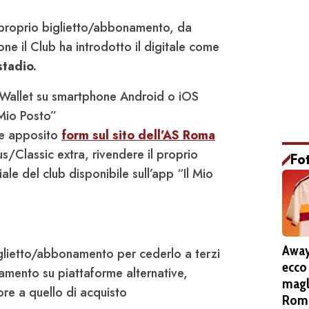
l proprio biglietto/abbonamento, da
ne il Club ha introdotto il digitale come
stadio.
io Wallet su smartphone Android o iOS
l Mio Posto”
te apposito
form sul sito dell’AS Roma
s/Classic extra, rivendere il proprio
Fo
iale del club disponibile sull’app “Il Mio
Away
iglietto/abbonamento per cederlo a terzi
ecco
amento su piattaforme alternative,
magl
re a quello di acquisto
Roma