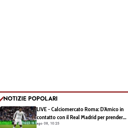
NOTIZIE POPOLARI
LIVE - Calciomercato Roma: D'Amico in
contatto con il Real Madrid per prendere
ago 08, 10:25
Endrick in prestito con diritto di riscatto.