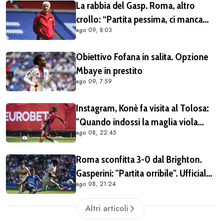
La rabbia del Gasp. Roma, altro
crollo: “Partita pessima, ci manca
ago 09, 8:03
qualcosa”
Obiettivo Fofana in salita. Opzione
Mbaye in prestito
ago 09, 7:59
Instagram, Konè fa visita al Tolosa:
"Quando indossi la maglia viola
ago 08, 22:45
diventi parte della famiglia. Era
importante tornare qui" (FOTO E
Roma sconfitta 3-0 dal Brighton.
VIDEO)
Gasperini: "Partita orribile". Ufficiale
ago 08, 21:24
il rinnovo di Pellegrini
Altri articoli