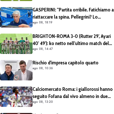
Mezza Premier League sul brasiliano
GASPERINI: "Partita orribile. Fatichiamo a
riattaccare la spina. Pellegrini? Lo
ago 08, 18:19
rivedremo in campo tra un mese.
Cessioni? Chiedete al CEO"
BRIGHTON-ROMA 3-0 (Rutter 29', Ayari
40' 49'): ko netto nell'ultimo match del
ago 08, 14:47
tour britannico (FOTO e VIDEO)
Rischio d'impresa capitolo quarto
ago 08, 10:36
Calciomercato Roma: i giallorossi hanno
seguito Fofana dal vivo almeno in due
ago 08, 13:20
occasioni. Costa 40/45 milioni