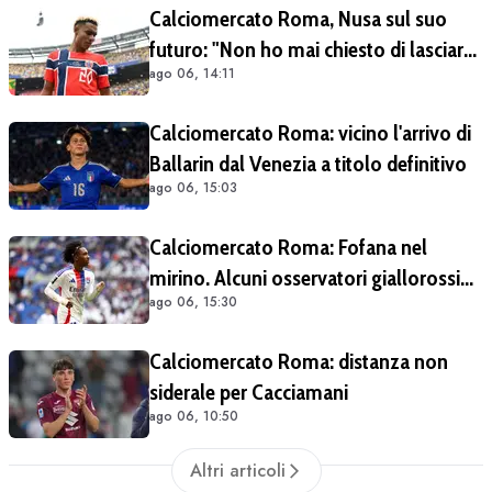
Calciomercato Roma, Nusa sul suo
futuro: "Non ho mai chiesto di lasciare
ago 06, 14:11
il Lipsia". Giallorossi ancora al lavoro
sull'operazione
Calciomercato Roma: vicino l'arrivo di
Ballarin dal Venezia a titolo definitivo
ago 06, 15:03
Calciomercato Roma: Fofana nel
mirino. Alcuni osservatori giallorossi
ago 06, 15:30
presenti nel match di Champions con il
Lione
Calciomercato Roma: distanza non
siderale per Cacciamani
ago 06, 10:50
Altri articoli