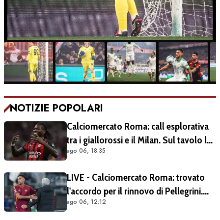
NOTIZIE POPOLARI
Calciomercato Roma: call esplorativa
tra i giallorossi e il Milan. Sul tavolo le
ago 06, 18:35
situazioni di Leao e Soulé
LIVE - Calciomercato Roma: trovato
l'accordo per il rinnovo di Pellegrini.
ago 06, 12:12
Prolungamento di un solo anno