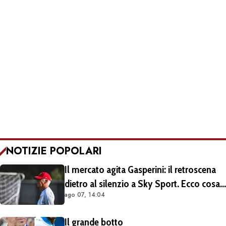
NOTIZIE POPOLARI
Il mercato agita Gasperini: il retroscena
dietro al silenzio a Sky Sport. Ecco cosa
ago 07, 14:04
è emerso dal meeting con la proprietà
Il grande botto