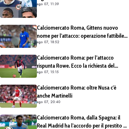
ago 07, 11:39
Calciomercato Roma, Gittens nuovo
nome per l'attacco: operazione fattibile
ago 07, 18:52
solo in prestito
Calciomercato Roma: per l’attacco
rispunta Rowe. Ecco la richiesta del
ago 07, 15:15
Bologna
Calciomercato Roma: oltre Nusa c'è
anche Martinelli
ago 07, 20:40
Calciomercato Roma, dalla Spagna: il
Real Madrid ha l'accordo per il prestito di