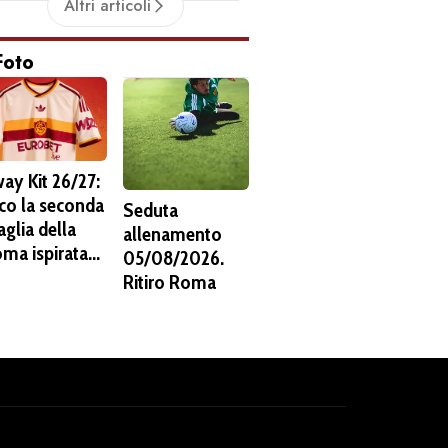
Altri articoli
all'Olympiacos
Foto
ay Kit 26/27:
co la seconda
Seduta
glia della
allenamento
ma ispirata
05/08/2026.
la Pietas. C'è
Ritiro Roma
 stemma del
38