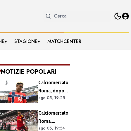
HE
STAGIONE
MATCHCENTER
▼
▼
NOTIZIE POPOLARI
Calciomercato
Roma, dopo
ago 05, 19:25
Molina si
accelera sugli
Calciomercato
esterni: ecco i
Roma,
prossimi
ago 05, 19:54
Angelino e