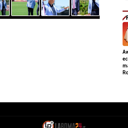
Aw
ec
ma
Ro
al
lo
19