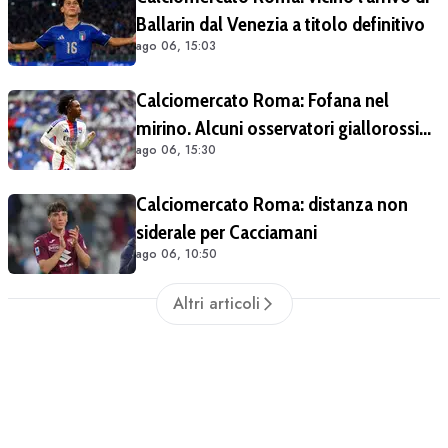
Ballarin dal Venezia a titolo definitivo
ago 06, 15:03
Calciomercato Roma: Fofana nel
mirino. Alcuni osservatori giallorossi
ago 06, 15:30
presenti nel match di Champions con il
Lione
Calciomercato Roma: distanza non
siderale per Cacciamani
ago 06, 10:50
Altri articoli