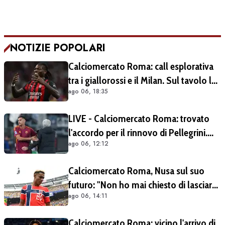
NOTIZIE POPOLARI
Calciomercato Roma: call esplorativa
tra i giallorossi e il Milan. Sul tavolo le
ago 06, 18:35
situazioni di Leao e Soulé
LIVE - Calciomercato Roma: trovato
l'accordo per il rinnovo di Pellegrini.
ago 06, 12:12
Prolungamento di un solo anno
Calciomercato Roma, Nusa sul suo
futuro: "Non ho mai chiesto di lasciare
ago 06, 14:11
il Lipsia". Giallorossi ancora al lavoro
sull'operazione
Calciomercato Roma: vicino l'arrivo di