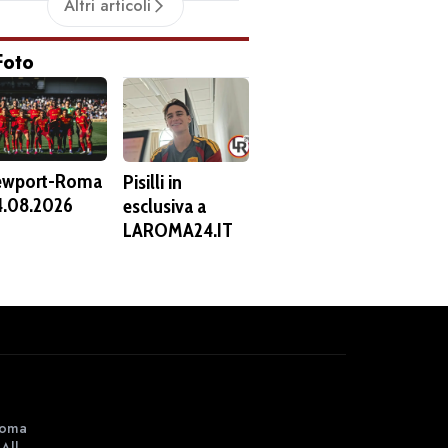
Altri articoli
nuovi acquisti
comunicato al
Castro e
Real Madrid di
Foto
Koulierakis
voler lasciare il
(FOTO E
club
VIDEO)
ewport-Roma
Pisilli in
.08.2026
esclusiva a
LAROMA24.IT
 Roma
All