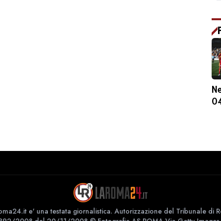
N
04
ma24.it e' una testata giornalistica. Autorizzazione del Tribunale di
 392/2008 del 20/11/2008 © Fotografie AS ROMA Via Getty Images 