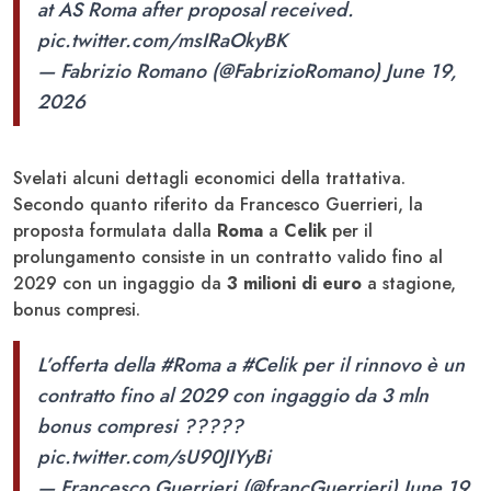
at AS Roma after proposal received.
pic.twitter.com/msIRaOkyBK
— Fabrizio Romano (@FabrizioRomano)
June 19,
2026
Svelati alcuni dettagli economici della trattativa.
Secondo quanto riferito da Francesco Guerrieri, la
proposta formulata dalla
Roma
a
Celik
per il
prolungamento consiste in un contratto valido fino al
2029 con un ingaggio da
3 milioni di euro
a stagione,
bonus compresi.
L’offerta della
#Roma
a
#Celik
per il rinnovo è un
contratto fino al 2029 con ingaggio da 3 mln
bonus compresi ?????
pic.twitter.com/sU90JIYyBi
— Francesco Guerrieri (@francGuerrieri)
June 19,