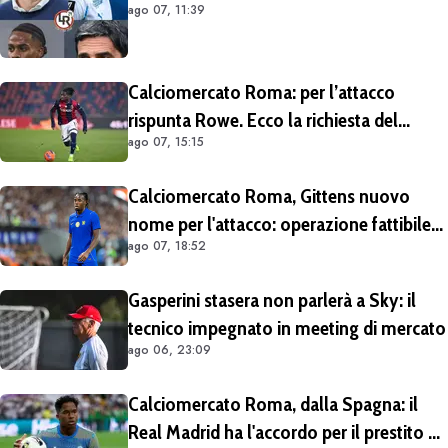
ago 07, 11:39
Calciomercato Roma: per l’attacco
rispunta Rowe. Ecco la richiesta del
ago 07, 15:15
Bologna
Calciomercato Roma, Gittens nuovo
nome per l'attacco: operazione fattibile
ago 07, 18:52
solo in prestito
Gasperini stasera non parlerà a Sky: il
tecnico impegnato in meeting di mercato
ago 06, 23:09
Calciomercato Roma, dalla Spagna: il
Real Madrid ha l'accordo per il prestito di