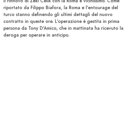
Il rinnovo di
Zeki Celik con la Roma
è vicinissimo. Come
riportato da Filippo Biafora, la Roma e l'entourage del
turco stanno definendo gli ultimi dettagli del nuovo
contratto in queste ore. L'operazione è gestita in prima
persona da Tony D'Amico, che in mattinata ha ricevuto la
deroga per operare in anticipo.