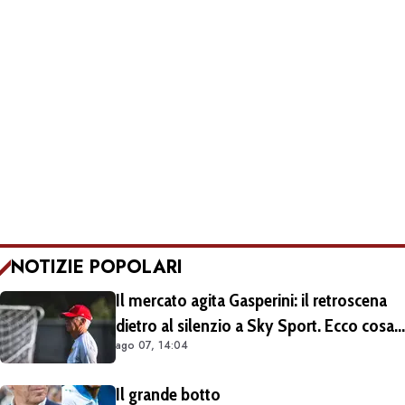
NOTIZIE POPOLARI
Il mercato agita Gasperini: il retroscena
dietro al silenzio a Sky Sport. Ecco cosa
ago 07, 14:04
è emerso dal meeting con la proprietà
Il grande botto