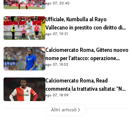
ago 07, 20:40
Ufficiale, Kumbulla al Rayo
Vallecano in prestito con diritto di
ago 07, 19:31
riscatto (COMUNICATO)
Calciomercato Roma, Gittens nuovo
nome per l'attacco: operazione
ago 07, 18:52
fattibile solo in prestito
Calciomercato Roma, Read
commenta la trattativa saltata: "Non
ago 07, 18:09
dovevo per forza lasciare il
Feyenoord. Giochiamo la
Altri articoli
Champions e ho ancora da imparare
qui" (VIDEO)