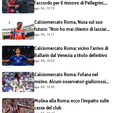
l'accordo per il rinnovo di Pellegrini.
ago 06, 12:12
Prolungamento di un solo anno
Calciomercato Roma, Nusa sul suo
futuro: "Non ho mai chiesto di lasciare
ago 06, 14:11
il Lipsia". Giallorossi ancora al lavoro
sull'operazione
Calciomercato Roma: vicino l'arrivo di
Ballarin dal Venezia a titolo definitivo
ago 06, 15:03
Calciomercato Roma: Fofana nel
mirino. Alcuni osservatori giallorossi
ago 06, 15:30
presenti nel match di Champions con il
Lione
Molina alla Roma: ecco l'impatto sulle
casse del club