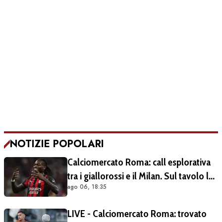
NOTIZIE POPOLARI
Calciomercato Roma: call esplorativa
tra i giallorossi e il Milan. Sul tavolo le
ago 06, 18:35
situazioni di Leao e Soulé
LIVE - Calciomercato Roma: trovato