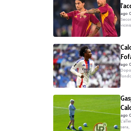
l'ac
ago 0
Secon
vicin
contr
solo 
Cal
Fof
ago 0
Dopo 
fondo
solam
quest
Gas
Cal
ago 0
L'all
sera,