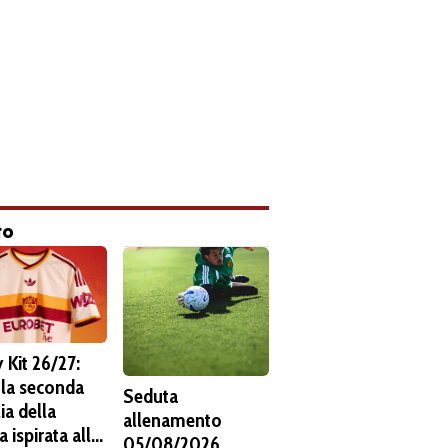
to
 Kit 26/27:
 la seconda
Seduta
ia della
allenamento
 ispirata alla
05/08/2026.