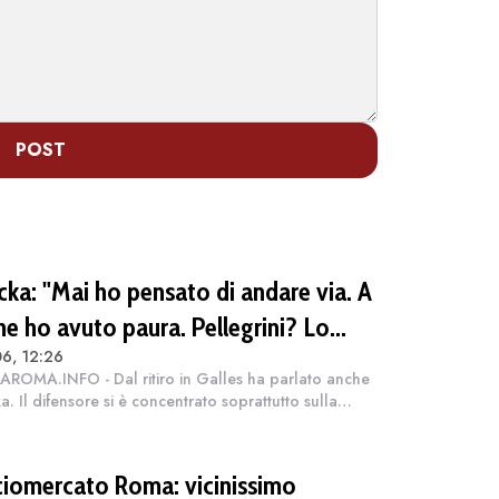
POST
cka: "Mai ho pensato di andare via. A
ne ho avuto paura. Pellegrini? Lo
6, 12:26
ettiamo a braccia aperte"
ROMA.INFO - Dal ritiro in Galles ha parlato anche
a. Il difensore si è concentrato soprattutto sulla
ione mercato: "Non posso controllare le voci che
o - dice - ma non ho mai pensa...
ciomercato Roma: vicinissimo