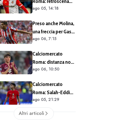
Roma: retroscena
ago 05, 14:18
Read. Il Feyenoord
ha rifiutato un'offerta
Preso anche Molina,
da 25 milioni di euro
una freccia per Gasp.
più 4 di bonus
ago 06, 7:15
Ora il trequartista
Calciomercato
Roma: distanza non
ago 06, 10:50
siderale per
Cacciamani
Calciomercato
Roma: Salah-Eddine
ago 05, 21:29
non apre
all'Olympiacos
Altri articoli