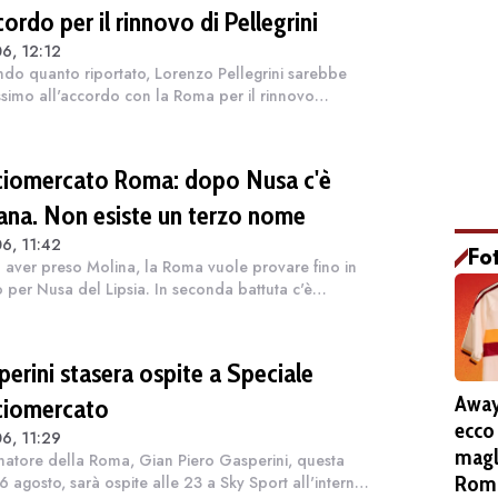
cordo per il rinnovo di Pellegrini
6, 12:12
do quanto riportato, Lorenzo Pellegrini sarebbe
issimo all'accordo con la Roma per il rinnovo
attuale. Il centrocampista, che si sta allenando da
e che nello spazio di una settiman...
ciomercato Roma: dopo Nusa c'è
ana. Non esiste un terzo nome
6, 11:42
Fo
aver preso Molina, la Roma vuole provare fino in
 per Nusa del Lipsia. In seconda battuta c'è
ente Fofana del Lione. Non esiste un terzo nome, in
o momento, dentro l'agenda di D'Am...
perini stasera ospite a Speciale
Away
ciomercato
ecco
6, 11:29
magl
enatore della Roma, Gian Piero Gasperini, questa
Roma
 6 agosto, sarà ospite alle 23 a Sky Sport all'interno