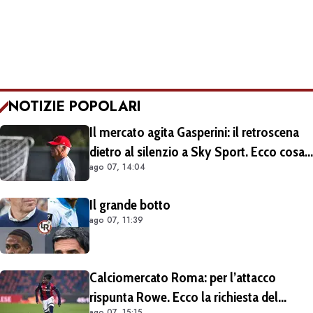
NOTIZIE POPOLARI
Il mercato agita Gasperini: il retroscena
dietro al silenzio a Sky Sport. Ecco cosa
ago 07, 14:04
è emerso dal meeting con la proprietà
Il grande botto
ago 07, 11:39
Calciomercato Roma: per l’attacco
rispunta Rowe. Ecco la richiesta del
ago 07, 15:15