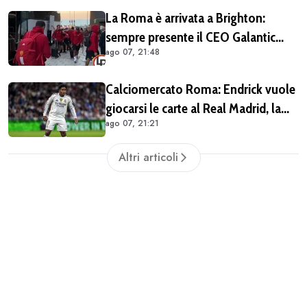
La Roma è arrivata a Brighton:
sempre presente il CEO Galantic
ago 07, 21:48
(VIDEO)
Calciomercato Roma: Endrick vuole
giocarsi le carte al Real Madrid, la
ago 07, 21:21
pista si complica
Altri articoli