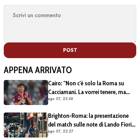
POST
APPENA ARRIVATO
Cairo: "Non c'è solo la Roma su
Cacciamani. La vorrei tenere, ma
ago 07, 23:48
vediamo"
Brighton-Roma: la presentazione
del match sulle note di Lando Fiorini
ago 07, 22:27
(VIDEO)