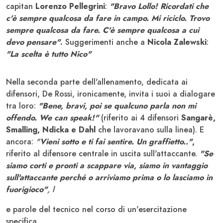
capitan
Lorenzo Pellegrini
:
"Bravo Lollo! Ricordati che
c'è sempre qualcosa da fare in campo. Mi riciclo. Trovo
sempre qualcosa da fare. C'è sempre qualcosa a cui
devo pensare"
.
Suggerimenti anche a
Nicola Zalewski
:
"La scelta è tutto Nico"
Nella seconda parte dell'allenamento, dedicata ai
difensori, De Rossi, ironicamente, invita i suoi a dialogare
tra loro:
"Bene, bravi, poi se qualcuno parla non mi
offendo. We can speak!"
(riferito ai 4 difensori
Sangarè,
Smalling, Ndicka e Dahl
che lavoravano sulla linea). E
ancora:
"
Vieni sotto e ti fai sentire. Un graffietto.."
,
riferito al difensore centrale in uscita sull'attaccante.
"Se
siamo corti e pronti a scappare via, siamo in vantaggio
sull'attaccante perché o arriviamo prima o lo lasciamo in
fuorigioco"
, l
e parole del tecnico nel corso di un'esercitazione
specifica.