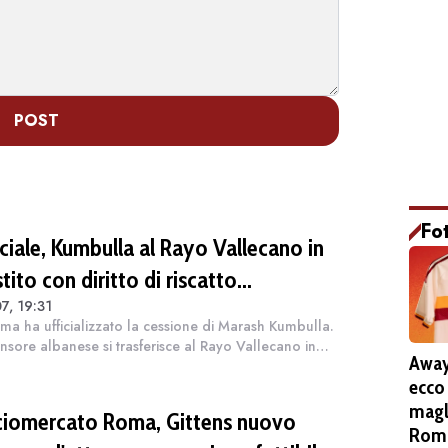
POST
Fo
ciale, Kumbulla al Rayo Vallecano in
tito con diritto di riscatto
7, 19:31
OMUNICATO)
ma ha ufficializzato la cessione di Marash Kumbulla.
fensore albanese si trasferisce al Rayo Vallecano in
Away
to con diritto di riscatto. Di seguito il comunicato
ecco
ale diffuso dal clu...
magl
ciomercato Roma, Gittens nuovo
Roma