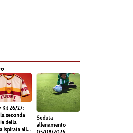
to
 Kit 26/27:
 la seconda
Seduta
ia della
allenamento
 ispirata alla
05/08/2026.