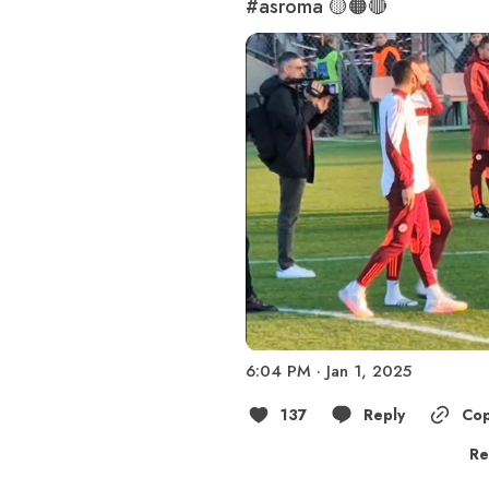
#asroma
 🟡🟠🔴 
6:04 PM · Jan 1, 2025
137
Reply
Cop
Re