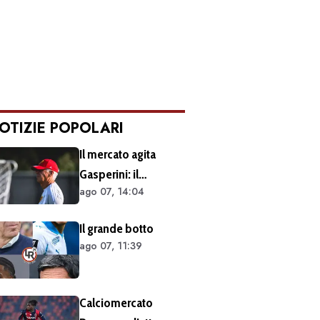
OTIZIE POPOLARI
Il mercato agita
Gasperini: il
ago 07, 14:04
retroscena dietro al
silenzio a Sky Sport.
Il grande botto
Ecco cosa è emerso
ago 07, 11:39
dal meeting con la
proprietà
Calciomercato