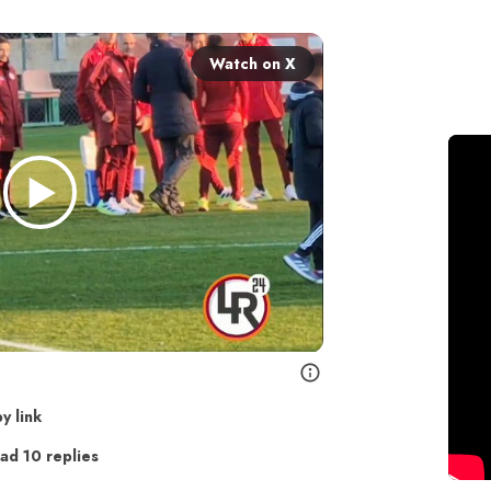
Watch on X
y link
ad 10 replies