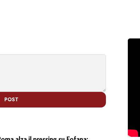
POST
Roma alza il pressing su Fofana: