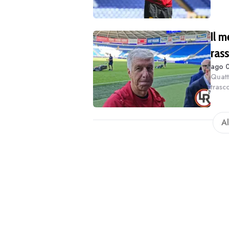
merca
Il m
rass
ago 0
Quatt
trasc
Roma 
a Sky
Al