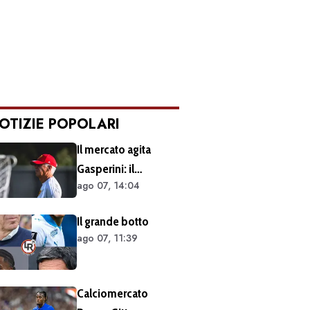
OTIZIE POPOLARI
Il mercato agita
Gasperini: il
ago 07, 14:04
retroscena dietro al
silenzio a Sky Sport.
Il grande botto
Ecco cosa è emerso
ago 07, 11:39
dal meeting con la
proprietà
Calciomercato