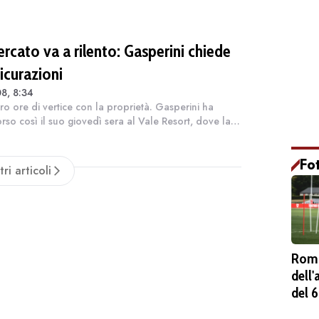
to. Venerdì sera, l'ultima trascorsa...
ercato va a rilento: Gasperini chiede
icurazioni
8, 8:34
ro ore di vertice con la proprietà. Gasperini ha
orso così il suo giovedì sera al Vale Resort, dove la
ha completato il ritiro. Era attesa una sua intervista
 ma l'allenatore ha sc...
Fo
tri articoli
Roma
dell
del 