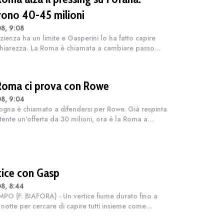
vono 40-45 milioni
8, 9:08
zienza ha un limite e Gasperini lo ha fatto capire
hiarezza. La Roma è chiamata a cambiare passo
é per completare davvero la rosa serve ancora quel
llo che il tecnico aspetta ormai...
Roma ci prova con Rowe
8, 9:04
logna è chiamato a difendersi per Rowe. Già respinta
ttente un'offerta da 30 milioni, ora è la Roma a
re attraverso l'agente. Chiuso il terzino Molina, la
enza giallorossa vuole re...
tice con Gasp
8, 8:44
MPO (F. BIAFORA) - Un vertice fiume durato fino a
 notte per cercare di capire tutti insieme come
etare la rosa della Roma nell'ultima fase del