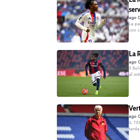
ser
ago 0
La pa
con c
perch
tasse
La 
ago 0
Il Bo
al mi
sonda
dirig
Ver
ago 0
IL TE
tarda
compl