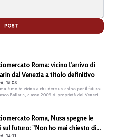
POST
ciomercato Roma: vicino l'arrivo di
arin dal Venezia a titolo definitivo
6, 15:03
ma è molto vicina a chiudere un colpo per il futuro:
esco Ballarin, classe 2009 di proprietà del Venezia,
presta a diventare giallorosso. Come riportato da
zo Canicchio, il club ca...
ciomercato Roma, Nusa spegne le
 sul futuro: "Non ho mai chiesto di
6, 14:11