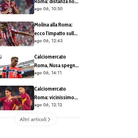
Roma: distanza non
ago 06, 10:50
siderale per
Cacciamani
Molina alla Roma:
ecco l'impatto sulle
ago 06, 12:43
casse del club
Calciomercato
Roma, Nusa spegne
ago 06, 14:11
le voci sul futuro:
"Non ho mai chiesto
Calciomercato
di lasciare il Lipsia. I
Roma: vicinissimo
media possono
ago 06, 12:12
l'accordo per il
scrivere quello che
rinnovo di Pellegrini
vogliono"
Altri articoli