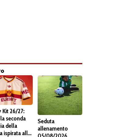
to
 Kit 26/27:
 la seconda
Seduta
ia della
allenamento
 ispirata alla
05/08/2026.