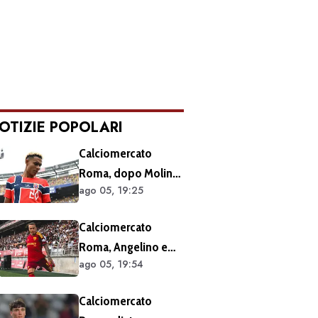
OTIZIE POPOLARI
Calciomercato
Roma, dopo Molina
ago 05, 19:25
si accelera sugli
esterni: ecco i
Calciomercato
prossimi obiettivi
Roma, Angelino e
ago 05, 19:54
Kumbulla salutano:
doppia cessione in
Calciomercato
Spagna