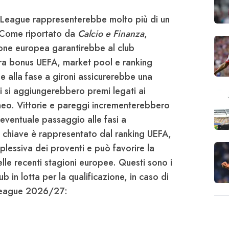
 League
rappresenterebbe molto più di un
 Come riportato da
Calcio e Finanza
,
one europea garantirebbe al club
tra
bonus UEFA
,
market pool e ranking
ne alla fase a gironi assicurerebbe una
 si aggiungerebbero premi legati ai
orneo. Vittorie e pareggi incrementerebbero
l’eventuale passaggio alle fasi a
o chiave è rappresentato dal
ranking UEFA
,
plessiva dei proventi e può favorire la
nelle recenti stagioni europee. Questi sono i
b in lotta per la qualificazione, in caso di
eague
2026/27
: