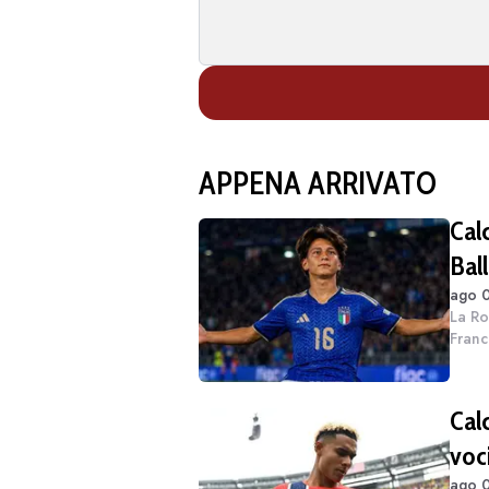
APPENA ARRIVATO
Cal
Ball
ago 0
La Ro
Franc
si ap
Loren
Cal
voci
ago 0