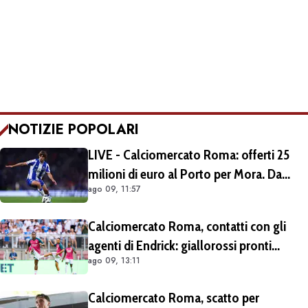
NOTIZIE POPOLARI
LIVE - Calciomercato Roma: offerti 25
milioni di euro al Porto per Mora. Da
ago 09, 11:57
escludere il prestito con diritto di riscatto.
Si lavora per trovare l'intesa
Calciomercato Roma, contatti con gli
agenti di Endrick: giallorossi pronti
ago 09, 13:11
all'affondo. Aston Villa forte sul
brasiliano
Calciomercato Roma, scatto per