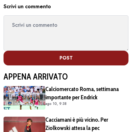
Scrivi un commento
POST
APPENA ARRIVATO
Calciomercato Roma, settimana
importante per Endrick
ago 10, 9:38
Cacciamani è più vicino. Per
Ziolkowski attesa la pec