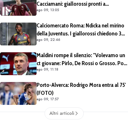
Cacciamani: giallorossi pronti a
ago 09, 13:05
migliorare l'offerta da 15 milioni di euro
più percentuale sulla futura rivendita
Calciomercato Roma: Ndicka nel mirino
della Juventus. I giallorossi chiedono 30
ago 09, 22:46
milioni di euro
Maldini rompe il silenzio: "Volevamo un
ct giovane: Pirlo, De Rossi o Grosso. Poi
ago 09, 11:18
Malagò mi ha detto: «Pirlo non si può
prendere, decido io il Ct»"
Porto-Alverca: Rodrigo Mora entra al 75'
(FOTO)
ago 09, 17:57
Altri articoli