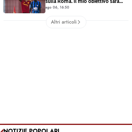
sulla Roma. Il mio obiettivo sarà
ago 06, 16:50
giocare il più possibile. La
Champions? Un'emozione unica"
Altri articoli
NOTIZIE POPOLARI