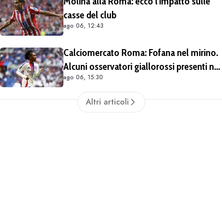
Molina alla Roma: ecco l'impatto sulle
casse del club
ago 06, 12:43
Calciomercato Roma: Fofana nel mirino.
Alcuni osservatori giallorossi presenti nel
ago 06, 15:30
match di Champions con il Lione
Altri articoli