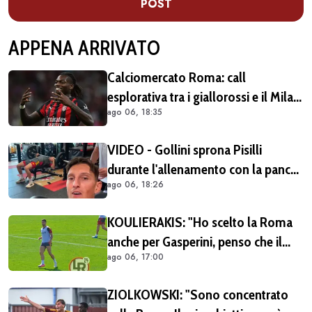
POST
APPENA ARRIVATO
Calciomercato Roma: call
esplorativa tra i giallorossi e il Milan.
ago 06, 18:35
Sul tavolo le situazioni di Leao e
Soulé
VIDEO - Gollini sprona Pisilli
durante l'allenamento con la panca
ago 06, 18:26
piana: "Vai Piso! Forza!"
KOULIERAKIS: "Ho scelto la Roma
anche per Gasperini, penso che il
ago 06, 17:00
suo stile di gioco sia adatto alle mie
caratteristiche"
ZIOLKOWSKI: "Sono concentrato