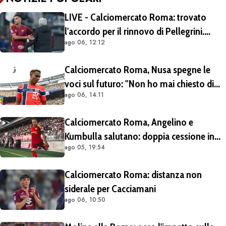
LIVE - Calciomercato Roma: trovato
l'accordo per il rinnovo di Pellegrini.
ago 06, 12:12
Prolungamento di un solo anno
Calciomercato Roma, Nusa spegne le
voci sul futuro: "Non ho mai chiesto di
ago 06, 14:11
lasciare il Lipsia. I media possono scrivere
quello che vogliono"
Calciomercato Roma, Angelino e
Kumbulla salutano: doppia cessione in
ago 05, 19:54
Spagna
Calciomercato Roma: distanza non
siderale per Cacciamani
ago 06, 10:50