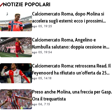
NOTIZIE POPOLARI
Calciomercato Roma, dopo Molina si
accelera sugli esterni: ecco i prossimi
ago 05, 19:25
obiettivi
Calciomercato Roma, Angelino e
Kumbulla salutano: doppia cessione in
ago 05, 19:54
Spagna
Calciomercato Roma: retroscena Read. Il
Feyenoord ha rifiutato un'offerta da 25
ago 05, 14:18
milioni di euro più 4 di bonus
Preso anche Molina, una freccia per Gasp.
Ora il trequartista
ago 06, 7:15