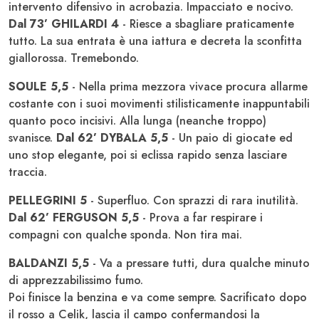
intervento difensivo in acrobazia. Impacciato e nocivo.
Dal 73’ GHILARDI 4
- Riesce a sbagliare praticamente
tutto. La sua entrata è una iattura e decreta la sconfitta
giallorossa. Tremebondo.
SOULE 5,5
- Nella prima mezzora vivace procura allarme
costante con i suoi movimenti stilisticamente inappuntabili
quanto poco incisivi. Alla lunga (neanche troppo)
svanisce.
Dal 62’ DYBALA 5,5
- Un paio di giocate ed
uno stop elegante, poi si eclissa rapido senza lasciare
traccia.
PELLEGRINI 5
- Superfluo. Con sprazzi di rara inutilità.
Dal 62’ FERGUSON 5,5
- Prova a far respirare i
compagni con qualche sponda. Non tira mai.
BALDANZI 5,5
- Va a pressare tutti, dura qualche minuto
di apprezzabilissimo fumo.
Poi finisce la benzina e va come sempre. Sacrificato dopo
il rosso a Celik, lascia il campo confermandosi la