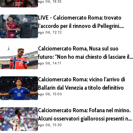
ago 06, 18:35
situazioni di Leao e Soulé
LIVE - Calciomercato Roma: trovato
l'accordo per il rinnovo di Pellegrini.
ago 06, 12:12
Prolungamento di un solo anno
Calciomercato Roma, Nusa sul suo
futuro: "Non ho mai chiesto di lasciare il
ago 06, 14:11
Lipsia". Giallorossi ancora al lavoro
sull'operazione
Calciomercato Roma: vicino l'arrivo di
Ballarin dal Venezia a titolo definitivo
ago 06, 15:03
Calciomercato Roma: Fofana nel mirino.
Alcuni osservatori giallorossi presenti nel
ago 06, 15:30
match di Champions con il Lione