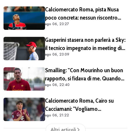
Calciomercato Roma, pista Nusa
poco concreta: nessun riscontro
ago 06, 23:27
positivo dal calciatore né dal Lipsia
Gasperini stasera non parlerà a Sky:
il tecnico impegnato in meeting di
ago 06, 23:09
mercato
Smalling: "Con Mourinho un buon
rapporto, si fidava di me. Quando
ago 06, 22:40
mi criticò? Mi aveva dato la
mentalità di poter fare tutto, ma
Calciomercato Roma, Cairo su
avevo raggiunto il limite con gli
Cacciamani: "Vogliamo
antidolorifici"
ago 06, 21:22
assolutamente tenerlo". Distanza tra
i club sulla valutazione del
Altri articoli