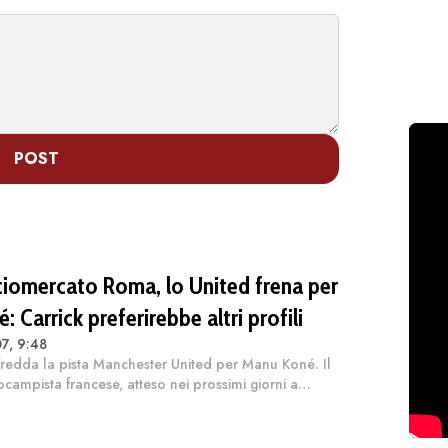
POST
ciomercato Roma, lo United frena per
: Carrick preferirebbe altri profili
7, 9:48
ffredda la pista Manchester United per Manu Koné. Il
ocampista francese, atteso nei prossimi giorni a
dopo le vacanze per tornare a disposizione di
rini, resta uno dei giocatori pi...