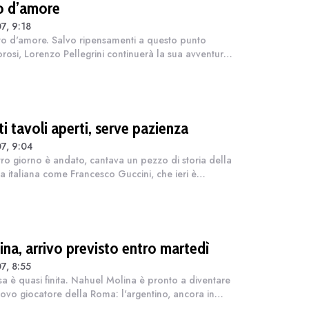
o d’amore
7, 9:18
to d'amore. Salvo ripensamenti a questo punto
rosi, Lorenzo Pellegrini continuerà la sua avventura
a Roma (almeno) per un altro anno. Non tre, né due:
no. A 2,5 milioni di euro, u...
i tavoli aperti, serve pazienza
7, 9:04
tro giorno è andato, cantava un pezzo di storia della
a italiana come Francesco Guccini, che ieri è
arso a 86 anni, in un brano certamente fra i meno
i ma che calza a pennello sul...
ina, arrivo previsto entro martedì
7, 8:55
esa è quasi finita. Nahuel Molina è pronto a diventare
ovo giocatore della Roma: l'argentino, ancora in
za dopo il Mondiale, è atteso nella Capitale tra l'8