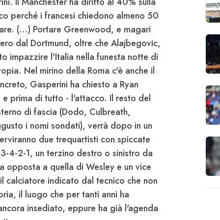
ini
. Il
Manchester
ha diritto al 40% sulla
ecco perché i francesi chiedono almeno 50
are. (...) Portare
Greenwood
, e magari
zero dal
Dortmund
, oltre che
Alajbegovic
,
to impazzire l'
Italia
nella funesta notte di
topia. Nel mirino della
Roma
c'è anche il
oncreto,
Gasperini
ha chiesto a
Ryan
e prima di tutto - l'attacco. Il resto del
terno di fascia (
Dodo
,
Culbreath
,
ugusto
i nomi sondati), verrà dopo in un
 Serviranno due trequartisti con spiccate
 3-4-2-1, un terzino destro o sinistro da
cia opposta a quella di
Wesley
e un vice
 il calciatore indicato dal tecnico che non
oria
, il luogo che per tanti anni ha
ancora insediato, eppure ha già l'agenda