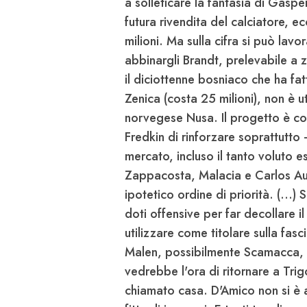
a solleticare la fantasia di
Gasper
futura rivendita del calciatore, 
milioni. Ma sulla cifra si può lavor
abbinargli
Brandt
, prelevabile a 
il diciottenne bosniaco che ha fat
Zenica (costa 25 milioni), non è u
norvegese
Nusa
. Il progetto è c
Fredkin
di rinforzare soprattutto - 
mercato, incluso il tanto voluto es
Zappacosta
,
Malacia
e
Carlos A
ipotetico ordine di priorità. (...)
doti offensive per far decollare il
utilizzare come titolare sulla fas
Malen
, possibilmente
Scamacca
,
vedrebbe l'ora di ritornare a
Trig
chiamato casa.
D'Amico
non si è 