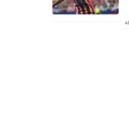
el'11
Al