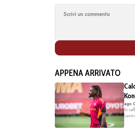
APPENA ARRIVATO
Cal
Koné
ago 0
Si ra
centr
Roma 
Gaspe