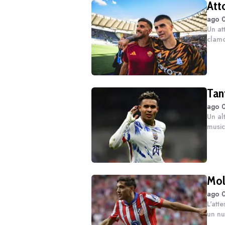
Att
ago 0
Un at
clamo
con l
solo u
Tant
ago 0
Un al
music
scomp
famos
Mol
ago 0
L'att
un nu
vacan