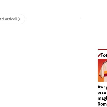
 agosto per sostenere l...
tri articoli
Fo
Away
ecco
magl
Roma