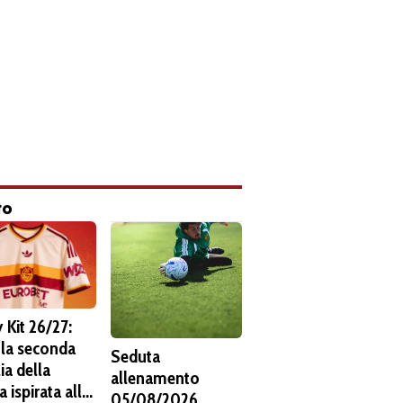
to
 Kit 26/27:
 la seconda
Seduta
ia della
allenamento
 ispirata alla
05/08/2026.