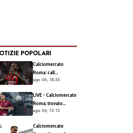
OTIZIE POPOLARI
Calciomercato
Roma: call
ago 06, 18:35
esplorativa tra i
giallorossi e il Milan.
LIVE - Calciomercato
Sul tavolo le
Roma: trovato
situazioni di Leao e
ago 06, 12:12
l'accordo per il
Soulé
rinnovo di Pellegrini.
Calciomercato
Prolungamento di