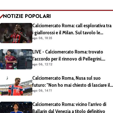
NOTIZIE POPOLARI
Calciomercato Roma: call esplorativa tra
i giallorossi e il Milan. Sul tavolo le
ago 06, 18:35
situazioni di Leao e Soulé
LIVE - Calciomercato Roma: trovato
l'accordo per il rinnovo di Pellegrini.
ago 06, 12:12
Prolungamento di un solo anno
Calciomercato Roma, Nusa sul suo
futuro: "Non ho mai chiesto di lasciare il
ago 06, 14:11
Lipsia". Giallorossi ancora al lavoro
sull'operazione
Calciomercato Roma: vicino l'arrivo di
Ballarin dal Venezia a titolo definitivo