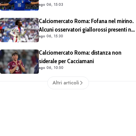
ago 06, 15:03
Calciomercato Roma: Fofana nel mirino.
Alcuni osservatori giallorossi presenti nel
ago 06, 15:30
match di Champions con il Lione
Calciomercato Roma: distanza non
siderale per Cacciamani
ago 06, 10:50
Altri articoli