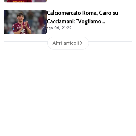
mentalità di poter fare tutto, ma
Calciomercato Roma, Cairo su
avevo raggiunto il limite con gli
Cacciamani: "Vogliamo
antidolorifici"
ago 06, 21:22
assolutamente tenerlo". Distanza tra
i club sulla valutazione del
Altri articoli
giocatore