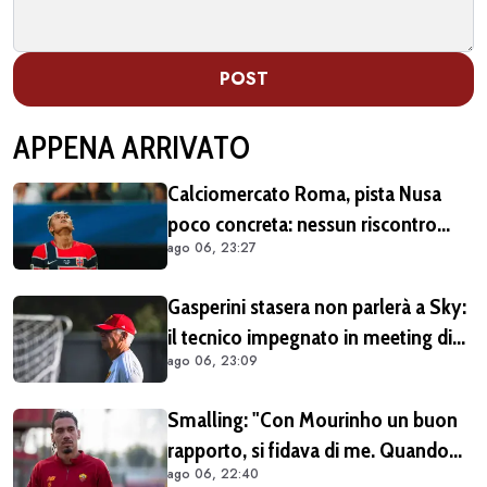
POST
APPENA ARRIVATO
Calciomercato Roma, pista Nusa
poco concreta: nessun riscontro
ago 06, 23:27
positivo dal calciatore né dal Lipsia
Gasperini stasera non parlerà a Sky:
il tecnico impegnato in meeting di
ago 06, 23:09
mercato
Smalling: "Con Mourinho un buon
rapporto, si fidava di me. Quando
ago 06, 22:40
mi criticò? Mi aveva dato la