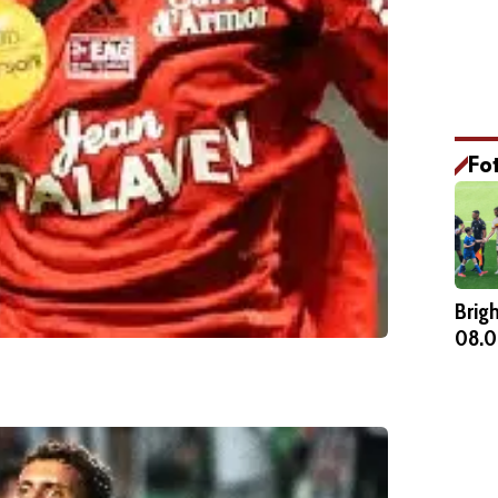
Fo
Brig
08.0