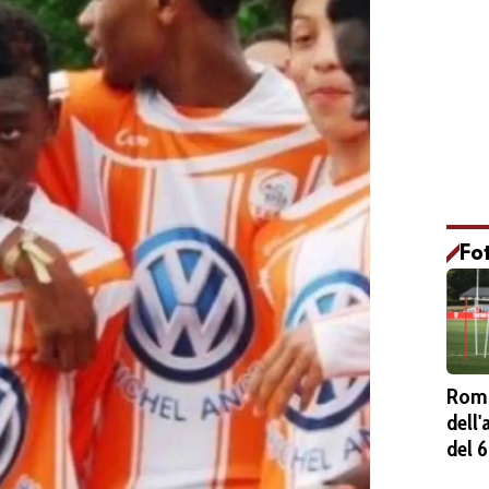
Fo
Roma
dell
del 