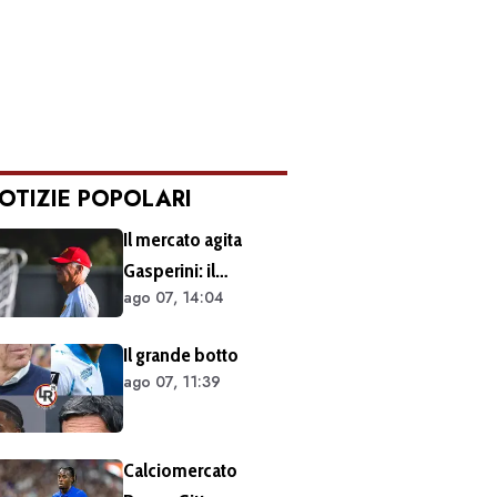
OTIZIE POPOLARI
Il mercato agita
Gasperini: il
ago 07, 14:04
retroscena dietro al
silenzio a Sky Sport.
Il grande botto
Ecco cosa è emerso
ago 07, 11:39
dal meeting con la
proprietà
Calciomercato