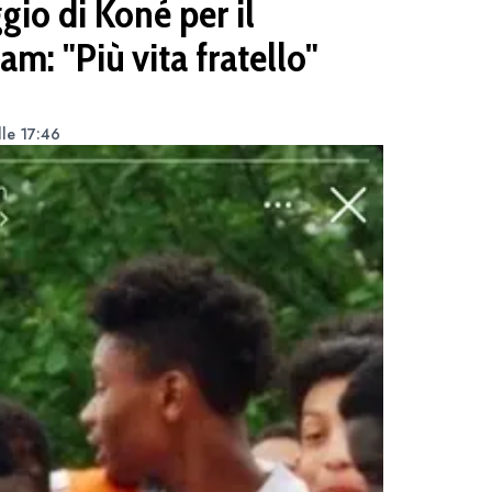
gio di Koné per il
m: "Più vita fratello"
le 17:46