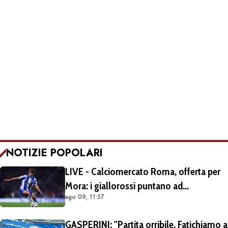
NOTIZIE POPOLARI
LIVE - Calciomercato Roma, offerta per
Mora: i giallorossi puntano ad
ago 09, 11:57
acquistarlo a titolo definitivo.
Operazione voluta da Gasperini
GASPERINI: "Partita orribile. Fatichiamo a