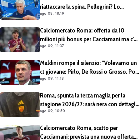
riattaccare la spina. Pellegrini? Lo
ago 08, 18:19
rivedremo in campo tra un mese.
Cessioni? Chiedete al CEO"
Calciomercato Roma: offerta da 10
milioni più bonus per Cacciamani ma c'è
ago 09, 11:37
distanza, interesse anche dell'Inter.
Cherubini vicino al Benevento
Maldini rompe il silenzio: "Volevamo un
ct giovane: Pirlo, De Rossi o Grosso. Poi
ago 09, 11:18
Malagò mi ha detto: «Pirlo non si può
prendere, decido io il Ct»"
Roma, spunta la terza maglia per la
stagione 2026/27: sarà nera con dettagli
ago 09, 10:50
giallorossi
Calciomercato Roma, scatto per
Cacciamani: prevista una nuova offerta