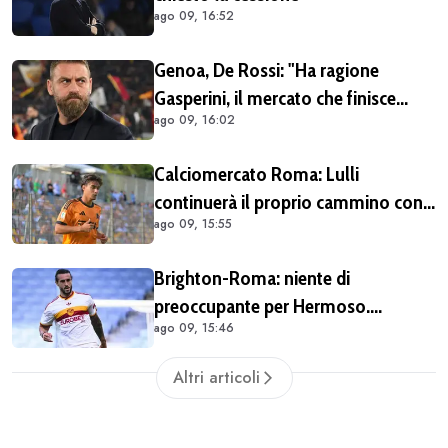
ago 09, 16:52
Genoa, De Rossi: "Ha ragione
Gasperini, il mercato che finisce
ago 09, 16:02
dopo l'inizio del campionato è una
cosa stupida"
Calciomercato Roma: Lulli
continuerà il proprio cammino con
ago 09, 15:55
Gasperini
Brighton-Roma: niente di
preoccupante per Hermoso.
ago 09, 15:46
Spagnolo atteso regolarmente in
gruppo alla ripresa
Altri articoli