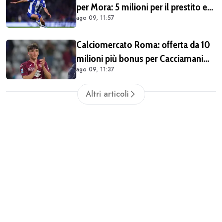
per Mora: 5 milioni per il prestito e
ago 09, 11:57
45 per il riscatto al Porto, giallorossi
in vantaggio sul Galatasaray
Calciomercato Roma: offerta da 10
milioni più bonus per Cacciamani
ago 09, 11:37
ma c'è distanza, interesse anche
dell'Inter. Cherubini vicino al
Altri articoli
Benevento