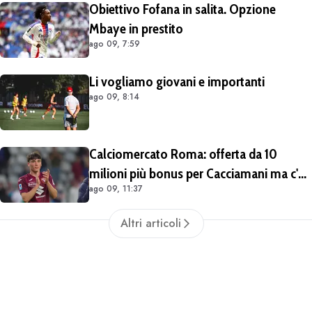
Obiettivo Fofana in salita. Opzione
Mbaye in prestito
ago 09, 7:59
Li vogliamo giovani e importanti
ago 09, 8:14
Calciomercato Roma: offerta da 10
milioni più bonus per Cacciamani ma c'è
ago 09, 11:37
distanza, interesse anche dell'Inter.
Cherubini vicino al Benevento
Altri articoli