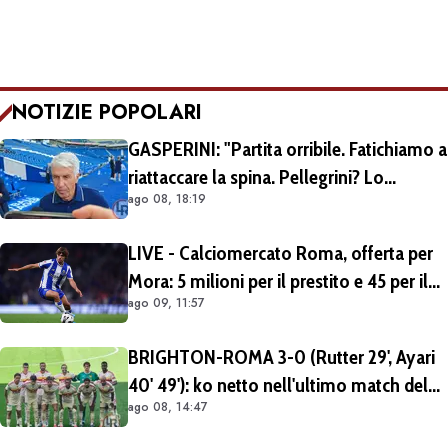
NOTIZIE POPOLARI
GASPERINI: "Partita orribile. Fatichiamo a
riattaccare la spina. Pellegrini? Lo
ago 08, 18:19
rivedremo in campo tra un mese.
Cessioni? Chiedete al CEO"
LIVE - Calciomercato Roma, offerta per
Mora: 5 milioni per il prestito e 45 per il
ago 09, 11:57
riscatto al Porto, giallorossi in vantaggio
sul Galatasaray
BRIGHTON-ROMA 3-0 (Rutter 29', Ayari
40' 49'): ko netto nell'ultimo match del
ago 08, 14:47
tour britannico (FOTO e VIDEO)