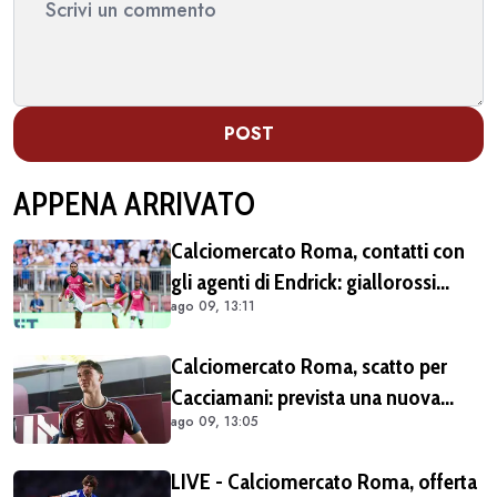
POST
APPENA ARRIVATO
Calciomercato Roma, contatti con
gli agenti di Endrick: giallorossi
ago 09, 13:11
pronti all'affondo in caso di apertura
del Real Madrid
Calciomercato Roma, scatto per
Cacciamani: prevista una nuova
ago 09, 13:05
offerta tra oggi e domani
LIVE - Calciomercato Roma, offerta